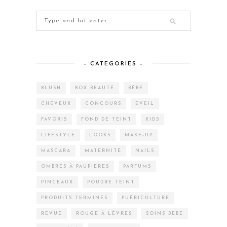
– CATEGORIES –
BLUSH
BOX BEAUTÉ
BÉBÉ
CHEVEUX
CONCOURS
EVEIL
FAVORIS
FOND DE TEINT
KIDS
LIFESTYLE
LOOKS
MAKE-UP
MASCARA
MATERNITÉ
NAILS
OMBRES À PAUPIÈRES
PARFUMS
PINCEAUX
POUDRE TEINT
PRODUITS TERMINÉS
PUÉRICULTURE
REVUE
ROUGE À LÈVRES
SOINS BÉBÉ