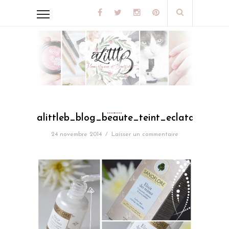
alittleb_blog_beaute_teint_eclatant_elixi
24 novembre 2014
/
Laisser un commentaire