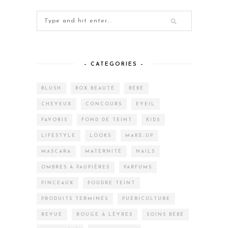
– CATEGORIES –
BLUSH
BOX BEAUTÉ
BÉBÉ
CHEVEUX
CONCOURS
EVEIL
FAVORIS
FOND DE TEINT
KIDS
LIFESTYLE
LOOKS
MAKE-UP
MASCARA
MATERNITÉ
NAILS
OMBRES À PAUPIÈRES
PARFUMS
PINCEAUX
POUDRE TEINT
PRODUITS TERMINÉS
PUÉRICULTURE
REVUE
ROUGE À LÈVRES
SOINS BÉBÉ