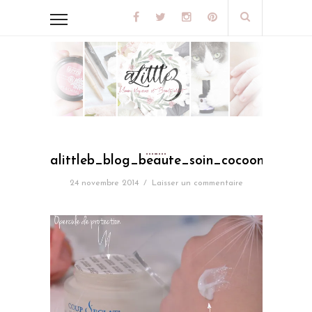
alittleb_blog_beaute_soin_cocooning_co
24 novembre 2014
/
Laisser un commentaire