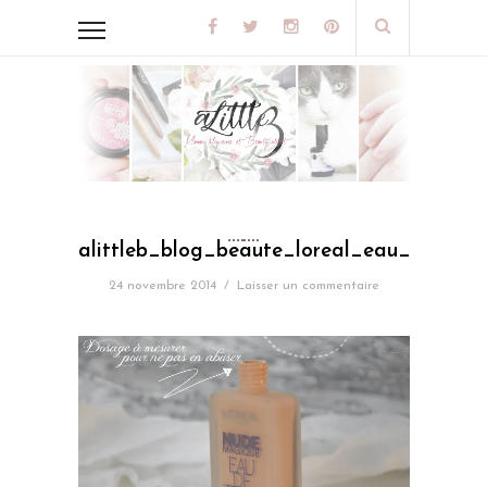
alittleb_blog_beaute_loreal_eau_de_te
24 novembre 2014
/
Laisser un commentaire