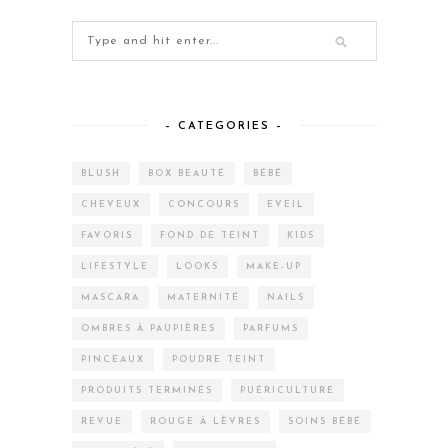
– CATEGORIES –
BLUSH
BOX BEAUTÉ
BÉBÉ
CHEVEUX
CONCOURS
EVEIL
FAVORIS
FOND DE TEINT
KIDS
LIFESTYLE
LOOKS
MAKE-UP
MASCARA
MATERNITÉ
NAILS
OMBRES À PAUPIÈRES
PARFUMS
PINCEAUX
POUDRE TEINT
PRODUITS TERMINÉS
PUÉRICULTURE
REVUE
ROUGE À LÈVRES
SOINS BÉBÉ