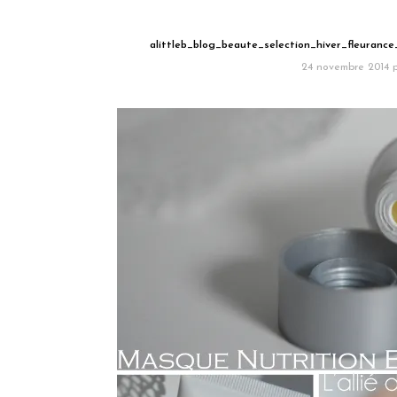
alittleb_blog_beaute_selection_hiver_fleuranc
24 novembre 2014