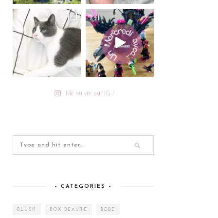
Me suivre sur IG !
– CATEGORIES –
BLUSH
BOX BEAUTÉ
BÉBÉ