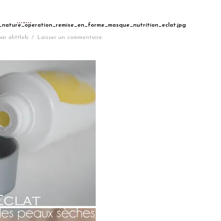
e_nature_operation_remise_en_forme_masque_nutrition_eclat.jpg
par
alittleb
/
Laisser un commentaire