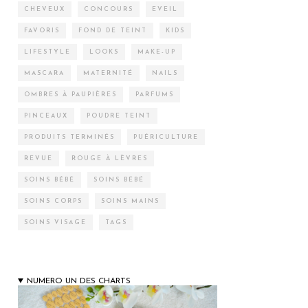
CHEVEUX
CONCOURS
EVEIL
FAVORIS
FOND DE TEINT
KIDS
LIFESTYLE
LOOKS
MAKE-UP
MASCARA
MATERNITÉ
NAILS
OMBRES À PAUPIÈRES
PARFUMS
PINCEAUX
POUDRE TEINT
PRODUITS TERMINÉS
PUÉRICULTURE
REVUE
ROUGE À LÈVRES
SOINS BÉBÉ
SOINS BÉBÉ
SOINS CORPS
SOINS MAINS
SOINS VISAGE
TAGS
NUMERO UN DES CHARTS