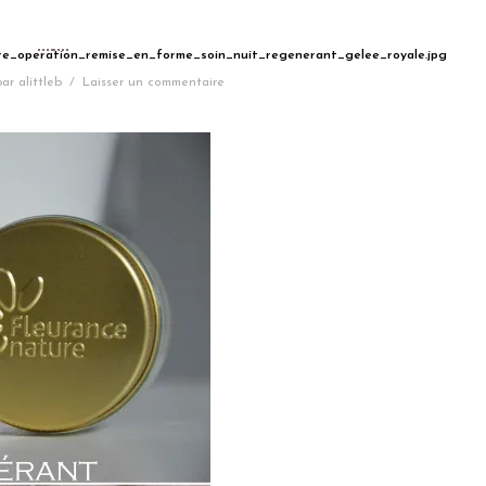
ure_operation_remise_en_forme_soin_nuit_regenerant_gelee_royale.jpg
par
alittleb
/
Laisser un commentaire