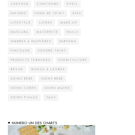
CHEVEUX
CONCOURS
EVEIL
FAVORIS
FOND DE TEINT
KIDS
LIFESTYLE
LOOKS
MAKE-UP
MASCARA
MATERNITÉ
NAILS
OMBRES À PAUPIÈRES
PARFUMS
PINCEAUX
POUDRE TEINT
PRODUITS TERMINÉS
PUÉRICULTURE
REVUE
ROUGE À LÈVRES
SOINS BÉBÉ
SOINS BÉBÉ
SOINS CORPS
SOINS MAINS
SOINS VISAGE
TAGS
NUMERO UN DES CHARTS