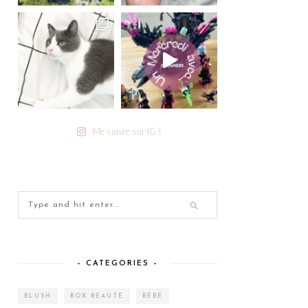
Me suivre sur IG !
– CATEGORIES –
BLUSH
BOX BEAUTÉ
BÉBÉ