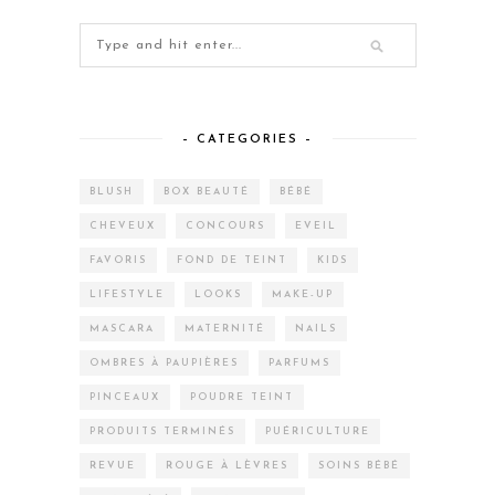
– CATEGORIES –
BLUSH
BOX BEAUTÉ
BÉBÉ
CHEVEUX
CONCOURS
EVEIL
FAVORIS
FOND DE TEINT
KIDS
LIFESTYLE
LOOKS
MAKE-UP
MASCARA
MATERNITÉ
NAILS
OMBRES À PAUPIÈRES
PARFUMS
PINCEAUX
POUDRE TEINT
PRODUITS TERMINÉS
PUÉRICULTURE
REVUE
ROUGE À LÈVRES
SOINS BÉBÉ