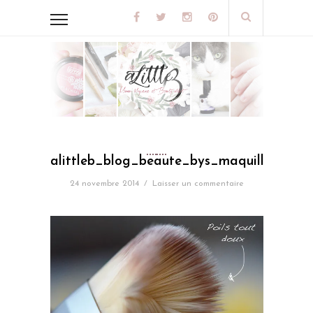
alittleb_blog_beaute_bys_maquillage_t
24 novembre 2014
/
Laisser un commentaire