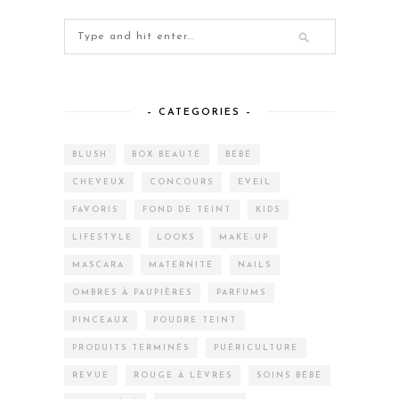
– CATEGORIES –
BLUSH
BOX BEAUTÉ
BÉBÉ
CHEVEUX
CONCOURS
EVEIL
FAVORIS
FOND DE TEINT
KIDS
LIFESTYLE
LOOKS
MAKE-UP
MASCARA
MATERNITÉ
NAILS
OMBRES À PAUPIÈRES
PARFUMS
PINCEAUX
POUDRE TEINT
PRODUITS TERMINÉS
PUÉRICULTURE
REVUE
ROUGE À LÈVRES
SOINS BÉBÉ