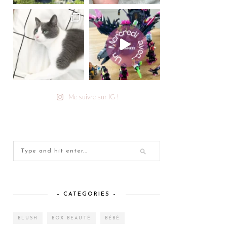
Me suivre sur IG !
– CATEGORIES –
BLUSH
BOX BEAUTÉ
BÉBÉ