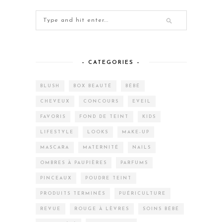
– CATEGORIES –
BLUSH
BOX BEAUTÉ
BÉBÉ
CHEVEUX
CONCOURS
EVEIL
FAVORIS
FOND DE TEINT
KIDS
LIFESTYLE
LOOKS
MAKE-UP
MASCARA
MATERNITÉ
NAILS
OMBRES À PAUPIÈRES
PARFUMS
PINCEAUX
POUDRE TEINT
PRODUITS TERMINÉS
PUÉRICULTURE
REVUE
ROUGE À LÈVRES
SOINS BÉBÉ