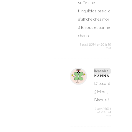
suffira ne
t’inquiètes pas elle
s’affiche chez moi
:) Bisous et bonne
chance !
1 avril 2014 at 20 h 10
min
Répondre
HANNA
D’accord
;) Merci,
Bisous !
1 avril 2014
at 20 h 14
min