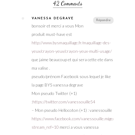
42 Comments
VANESSA DEGRAVE
Répondre
bonsoir et merci a vous Mon
produit must-have est
http://www.bysmaquillage.fr/maquillage-des-
yeux/crayon-yeux/crayon-yeux-multi-usage/
que jaime beaucoup et qui sera cette ete dans
ma valise .
pseudo/prénom Facebook sous lequel je like
la page BYS vanessa degrave
Mon pseudo Twitter (+1)
:
https://twitter.com/vanessouille54
– Mon pseudo Hellocoton (+1) : vanessouille
https://www.facebook.com/vanessouille.mige/posts/1
stream_ref=10
merci a vous vanessa