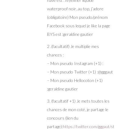
have est : l’eyeliner liquide
waterproof noir..au top, j’adore
(obligatoire) Mon pseudo/prénom
Facebook sous lequel je like la page
BYS est :geraldine gautier
2 .(facultatif) Je multiplie mes
chances :
– Mon pseudo Instagram (+1) :
– Mon pseudo Twitter (+1) :@gggaut
– Mon pseudo Hellocoton (+1)
:geraldine gautier
3. (facultatif +1) Je mets toutes les
chances de mon coté, je partage le
concours (lien du
partage):
https://twitter.com/gggaut/status/45