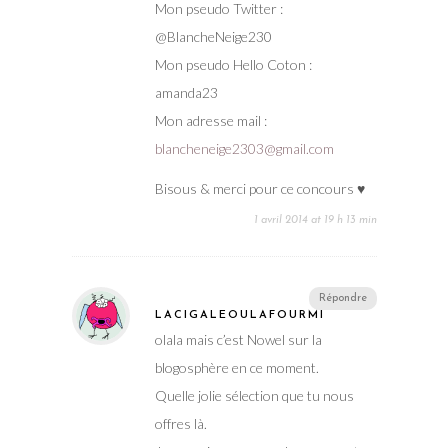
Mon pseudo Twitter :
@BlancheNeige230
Mon pseudo Hello Coton :
amanda23
Mon adresse mail :
blancheneige2303@gmail.com
Bisous & merci pour ce concours ♥
1 avril 2014 at 19 h 13 min
Répondre
LACIGALEOULAFOURMI
olala mais c’est Nowel sur la
blogosphère en ce moment.
Quelle jolie sélection que tu nous
offres là.