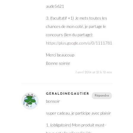
aude5621
3. (facultatif +1) Je mets toutes les
chances de mon coté, je partage le
concours (lien du partage):
https://plus.google.com/u/0/11117819994078
Merci beaucoup
Bonne soirée
1 avril 2014 at 21 h 12 min
GERALDINEGAUTIER
Répondre
bonsoir
super cadeau, je participe avec plaisir
1. (obligatoire) Mon produit must-