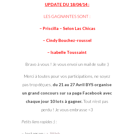
UPDATE DU 18/04/14 :
LES GAGNANTES SONT :
– Priscilla – Selon Las Chicas
– Cindy Bouchez-roussel
– Isabelle Toussaint
Bravo à vous ! Je vous envoi un mail de suite :)
Merci à toutes pour vos participations, ne soyez
pas trop déçues,
du 21 au 27 Avril BYS organise
un grand concours sur sa page Facebook avec
chaque jour 10 lots à gagner.
Tout n’est pas
perdu ! Je vous embrasse <3
Petits liens rapides :) :
– Instagram :
a_littleb