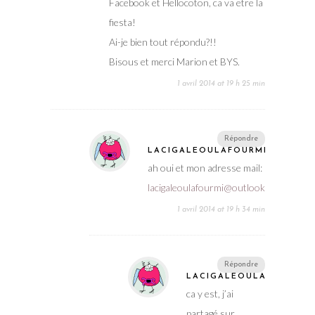
Facebook et Hellocoton, ca va etre la
fiesta!
Ai-je bien tout répondu?!!
Bisous et merci Marion et BYS.
1 avril 2014 at 19 h 25 min
Répondre
LACIGALEOULAFOURMI
ah oui et mon adresse mail:
lacigaleoulafourmi@outlook.com
1 avril 2014 at 19 h 34 min
Répondre
LACIGALEOULAFOURMI
ca y est, j’ai
partagé sur