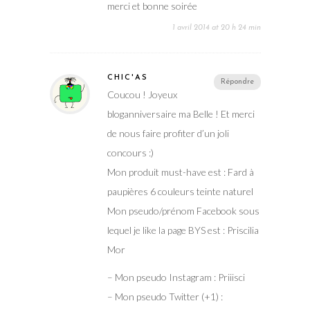
merci et bonne soirée
1 avril 2014 at 20 h 24 min
CHIC'AS
Répondre
Coucou ! Joyeux
bloganniversaire ma Belle ! Et merci
de nous faire profiter d’un joli
concours :)
Mon produit must-have est : Fard à
paupières 6 couleurs teinte naturel
Mon pseudo/prénom Facebook sous
lequel je like la page BYS est : Priscilia
Mor
– Mon pseudo Instagram : Priiisci
– Mon pseudo Twitter (+1) :