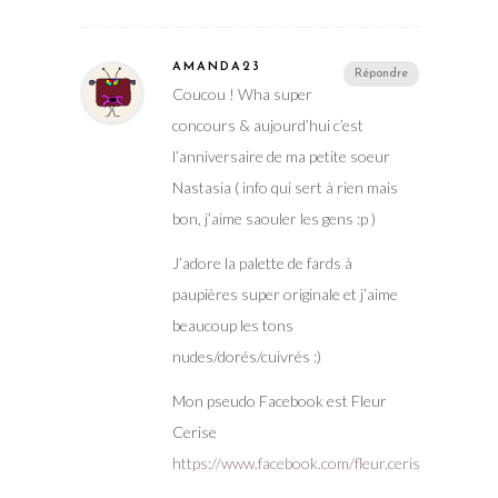
AMANDA23
Répondre
Coucou ! Wha super
concours & aujourd’hui c’est
l’anniversaire de ma petite soeur
Nastasia ( info qui sert à rien mais
bon, j’aime saouler les gens :p )
J’adore la palette de fards à
paupières super originale et j’aime
beaucoup les tons
nudes/dorés/cuivrés :)
Mon pseudo Facebook est Fleur
Cerise
https://www.facebook.com/fleur.cerise.9