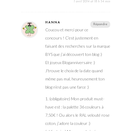
1 avril 2014 at 18 h 54 min
HANNA
Répondre
Coucou et merci pour ce
concours ! C’est justement en
faisant des recherches sur la marque
BYS que j’ai découvert ton blog :)
Et joyeux Bloganniversaire :)
J’trouve le choix de la date quand
même pas mal, heureusement ton
blog n’est pas une farce :)
1. (obligatoire) Mon produit must-
have est : la palette 36 couleurs à
7,50€ ! Ou alors le RAL velouté rose
coton, j’adore la couleur :)