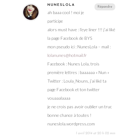
NUNESLOLA
Répondre
ah baaa cool ! moi je
participe
alors must have : l’eye liner !!! j’ai liké
la page Facebook de BYS
mon pseudo ici : NunesLola – mail :
lolanunes@hotmail.fr
Facebook : Nunes Lola, trois
première lettres : baaaaaa « Nun »
Twitter : Loula_Nouns, j’ai liké ta
page Facebook et ton twitter
vouaaalaaaa
je ne crois pas avoir oublier un truc
bonne chance à toutes !
nuneslola.wordpress.com
1 avril 2014 at 20 h 02 min