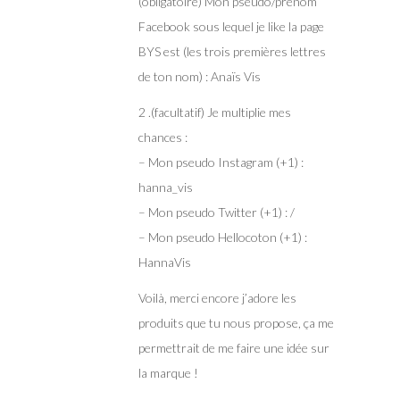
(obligatoire) Mon pseudo/prénom
Facebook sous lequel je like la page
BYS est (les trois premières lettres
de ton nom) : Anaïs Vis
2 .(facultatif) Je multiplie mes
chances :
– Mon pseudo Instagram (+1) :
hanna_vis
– Mon pseudo Twitter (+1) : /
– Mon pseudo Hellocoton (+1) :
HannaVis
Voilà, merci encore j’adore les
produits que tu nous propose, ça me
permettrait de me faire une idée sur
la marque !