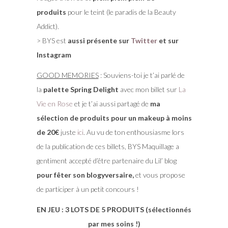
produits
pour le teint (le paradis de la Beauty
Addict).
> BYS est
aussi présente sur
Twitter
et sur
Instagram
GOOD MEMORIES
: Souviens-toi je t’ai parlé de
la
palette Spring Delight
avec mon billet sur
La
Vie en Rose
et je t’ai aussi partagé de
ma
sélection de produits pour un makeup à moins
de 20€
juste
ici
. Au vu de ton enthousiasme lors
de la publication de ces billets, BYS Maquillage a
gentiment accepté d’être partenaire du Lil’ blog
pour fêter son blogyversaire,
et vous propose
de participer à un petit concours !
EN JEU : 3 LOTS DE 5 PRODUITS (sélectionnés
par mes soins !)