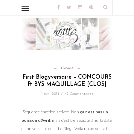
Concours
First Blogyversaire – CONCOURS
ft BYS MAQUILLAGE [CLOS]
1 avril 2014
/
42 Commentaires
[Séquence émotion activée] Non
ça n’est pas un
poisson d’Avril
, mais c’est bien aujourd’hui la date
d’anniversaire du Little Blog ! Voilà un an qu’il a fait