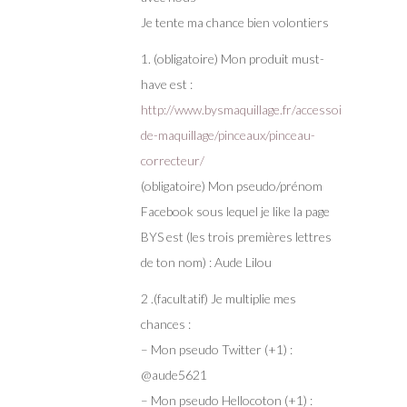
Je tente ma chance bien volontiers
1. (obligatoire) Mon produit must-
have est :
http://www.bysmaquillage.fr/accessoires-
de-maquillage/pinceaux/pinceau-
correcteur/
(obligatoire) Mon pseudo/prénom
Facebook sous lequel je like la page
BYS est (les trois premières lettres
de ton nom) : Aude Lilou
2 .(facultatif) Je multiplie mes
chances :
– Mon pseudo Twitter (+1) :
@aude5621
– Mon pseudo Hellocoton (+1) :