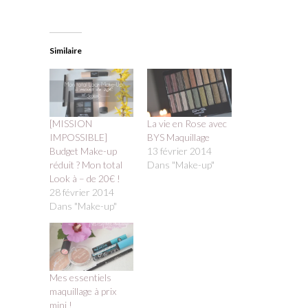
Similaire
[MISSION
La vie en Rose avec
IMPOSSIBLE]
BYS Maquillage
Budget Make-up
13 février 2014
réduit ? Mon total
Dans "Make-up"
Look à – de 20€ !
28 février 2014
Dans "Make-up"
Mes essentiels
maquillage à prix
mini !