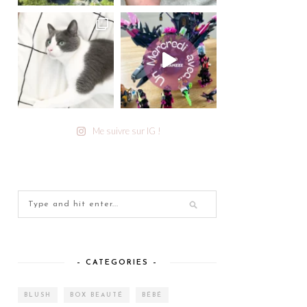
Me suivre sur IG !
– CATEGORIES –
BLUSH
BOX BEAUTÉ
BÉBÉ