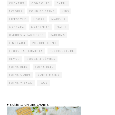
CHEVEUX
CONCOURS
EVEIL
FAVORIS
FOND DE TEINT
KIDS
LIFESTYLE
LOOKS
MAKE-UP
MASCARA
MATERNITÉ
NAILS
OMBRES À PAUPIÈRES
PARFUMS
PINCEAUX
POUDRE TEINT
PRODUITS TERMINÉS
PUÉRICULTURE
REVUE
ROUGE À LÈVRES
SOINS BÉBÉ
SOINS BÉBÉ
SOINS CORPS
SOINS MAINS
SOINS VISAGE
TAGS
NUMERO UN DES CHARTS