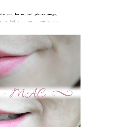
aute_mac_levres_mat_please_me.jpg
par
alittleb
/
Laisser un commentaire