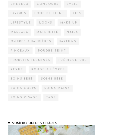
CHEVEUX
CONCOURS
EVEIL
FAVORIS
FOND DE TEINT
KIDS
LIFESTYLE
LOOKS
MAKE-UP
MASCARA
MATERNITÉ
NAILS
OMBRES À PAUPIÈRES
PARFUMS
PINCEAUX
POUDRE TEINT
PRODUITS TERMINÉS
PUÉRICULTURE
REVUE
ROUGE À LÈVRES
SOINS BÉBÉ
SOINS BÉBÉ
SOINS CORPS
SOINS MAINS
SOINS VISAGE
TAGS
NUMERO UN DES CHARTS