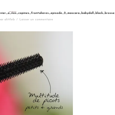
nvier_a_nos_copines_frontalieres_episode_2_mascara_babydoll_black_brosse
par
alittleb
/
Laisser un commentaire