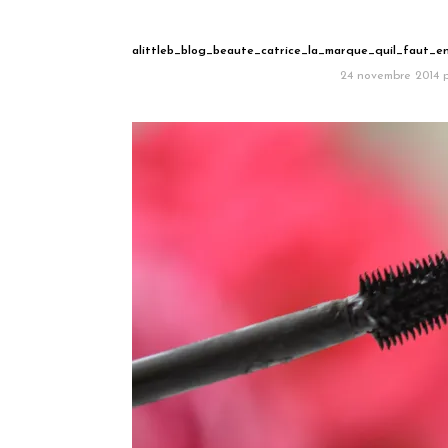
alittleb_blog_beaute_catrice_la_marque_quil_faut_e
24 novembre 2014