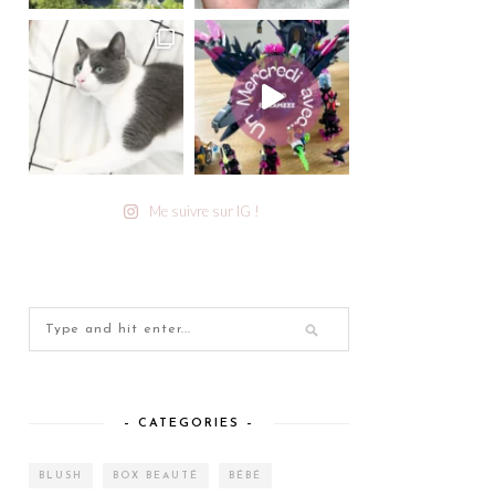
Me suivre sur IG !
– CATEGORIES –
BLUSH
BOX BEAUTÉ
BÉBÉ