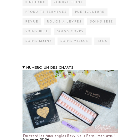
PINCEAUX
POUDRE TEINT
PRODUITS TERMINÉS
PUÉRICULTURE
REVUE
ROUGE À LÈVRES
SOINS BÉBÉ
SOINS BÉBÉ
SOINS CORPS
SOINS MAINS
SOINS VISAGE
TAGS
NUMERO UN DES CHARTS
J'ai testé les faux ongles Roxy Nails Paris : mon avis !
8 janvier 2026