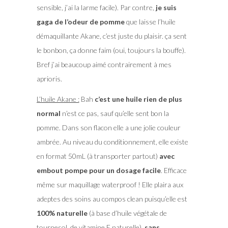
sensible, j’ai la larme facile). Par contre,
je suis
gaga de l’odeur de pomme
que laisse l’huile
démaquillante Akane, c’est juste du plaisir. ça sent
le bonbon, ça donne faim (oui, toujours la bouffe).
Bref j’ai beaucoup aimé contrairement à mes
aprioris.
L’huile Akane :
Bah
c’est une huile rien de plus
normal
n’est ce pas, sauf qu’elle sent bon la
pomme. Dans son flacon elle a une jolie couleur
ambrée. Au niveau du conditionnement, elle existe
en format 50mL (à transporter partout)
avec
embout pompe pour un dosage facile
. Efficace
même sur maquillage waterproof ! Elle plaira aux
adeptes des soins au compos clean puisqu’elle est
100% naturelle
(à base d’huile végétale de
tournesol, de vitamine E naturelle),
sans