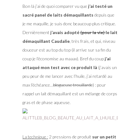
Bon là j’ai de quoi comparer vu que
j’ai testé un
sacré panel de laits démaquillants
depuis que
je me maquille, je suis donc beaucoup plus critique.
Dernièrement
j’avais adopté
(pour la vie)
le lait
démaquillant Caudalie
, très frais, et qui, niveau
douceur est au top du top (il arrive sur sa fin du
coup je l’économise au maaax). Bref du coup
j’ai
attaqué mon test avec ce produit là
(j’avais un
peu peur de me lancer avec l’huile, j’ai retardé au
max l’échéance…
blogueuse trouillarde
) : pour
rappel un lait démaquillant est un mélange de corps
gras et de phase aqueuse.
La technique :
2 pressions de produit
sur un petit