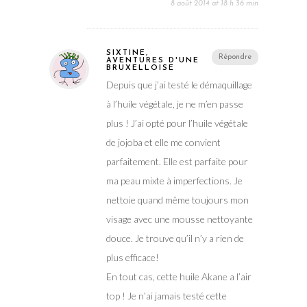
8 août 2014 at 18 h 36 min
SIXTINE,
Répondre
AVENTURES D'UNE
BRUXELLOISE
Depuis que j’ai testé le démaquillage
à l’huile végétale, je ne m’en passe
plus ! J’ai opté pour l’huile végétale
de jojoba et elle me convient
parfaitement. Elle est parfaite pour
ma peau mixte à imperfections. Je
nettoie quand même toujours mon
visage avec une mousse nettoyante
douce. Je trouve qu’il n’y a rien de
plus efficace!
En tout cas, cette huile Akane a l’air
top ! Je n’ai jamais testé cette