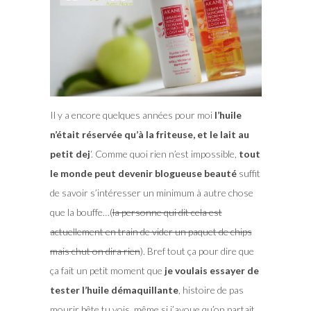
Il y a encore quelques années pour moi
l’huile
n’était réservée qu’à la friteuse, et le lait au
petit dej
‘. Comme quoi rien n’est impossible,
tout
le monde peut devenir blogueuse beauté
suffit
de savoir s’intéresser un minimum à autre chose
que la bouffe…(
la personne qui dit cela est
actuellement en train de vider un paquet de chips
mais chut on dira rien
). Bref tout ça pour dire que
ça fait un petit moment que
je voulais essayer de
tester l’huile démaquillante
, histoire de pas
mourir bête tu vois, même si j’avoue qu’on partait