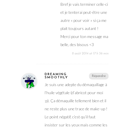
Bref je vais terminer celle-ci
et je tenterai peut-être une
autre « pour voir » si ça me
plait toujours autant !
Merci pour ton message ma
belle, des bisous <3
8 août 2014 at 17 h 36 min
DREAMING
Répondre
SMOOTHLY
Je suis une adepte du démaquillage à
l’huile végétale (d’abricot pour moi
:p). Ça démaquille tellement bien et il
ne reste plus une trace de make-up !
Le point négatif, c’est qu’il faut
insister sur les yeux mais comme les