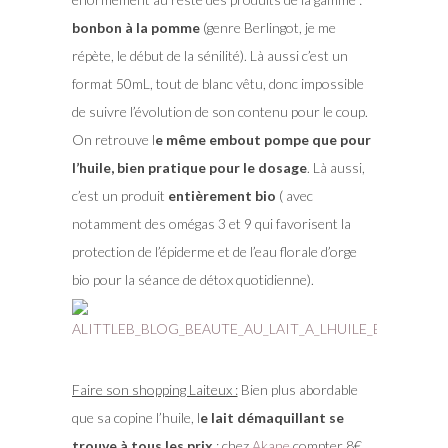
bonbon à la pomme
(genre Berlingot, je me
répète, le début de la sénilité). Là aussi c’est un
format 50mL, tout de blanc vêtu, donc impossible
de suivre l’évolution de son contenu pour le coup.
On retrouve l
e même embout pompe que pour
l’huile, bien pratique pour le dosage
. Là aussi,
c’est un produit
entièrement bio
( avec
notamment des
omégas 3 et 9 qui favorisent la
protection de l’épiderme et de l’eau florale d’orge
bio pour la séance de détox quotidienne).
Faire son shopping Laiteux :
Bien plus abordable
que sa copine l’huile, l
e lait démaquillant se
trouve à tous les prix
: chez
Akane
compter 8€