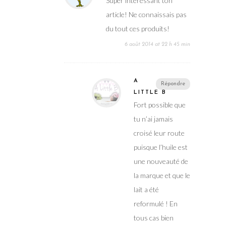
Super intéressant ton
article! Ne connaissais pas
du tout ces produits!
6 août 2014 at 22 h 45 min
A
Répondre
LITTLE B
Fort possible que
tu n’ai jamais
croisé leur route
puisque l’huile est
une nouveauté de
la marque et que le
lait a été
reformulé ! En
tous cas bien