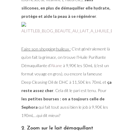
silicones, en plus de démaquiller elle hydrate,
protège et aide la peau à se régénérer
.
Faire son shopping huileux :
C’est généralement là
qu’on fait la grimace, on trouve l’Huile Purifiante
Démaquillante d’
Akane
à 9,90€ les 50mL (c’est un
format voyage en gros), ou encore la fameuse
Deep Cleasing Oil de DHC à 11,50€ les 70mL et
ça
reste assez cher
. Cela dit le pari est tenu. Pour
les petites bourses : on a toujours celle de
Sephora
qui fait tout aussi bien le job à 9,90€ les
190mL…qui dit mieux?
2. Zoom sur le lait démaquillant