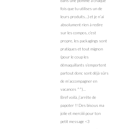
dans une pomme à chaque
fois que tu utilises un de
leurs produits…) et je n’ai
absolument rien à redire
sur les compos, c’est
propre, les packagings sont
pratiques et tout mignon
(pour le coup les
démaquillants s’emportent
partout donc sont déjà sûrs
de m’accompagner en
vacances ^^)…
Bref voilà, j’arrête de
papoter !! Des bisous ma
jolie et merciiii pour ton
petit message <3