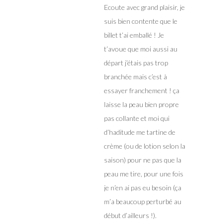
Ecoute avec grand plaisir, je
suis bien contente que le
billet t’ai emballé ! Je
t’avoue que moi aussi au
départ j’étais pas trop
branchée mais c’est à
essayer franchement ! ça
laisse la peau bien propre
pas collante et moi qui
d’haditude me tartine de
crème (ou de lotion selon la
saison) pour ne pas que la
peau me tire, pour une fois
je n’en ai pas eu besoin (ça
m’a beaucoup perturbé au
début d’ailleurs !).