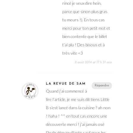
rincé je veux dire hein,
parce que sinon plus gras
tu meurs !). En tous cas
merci pour ton petit mot et
bien contente que le billet
t’ai plu ! Des bisous et à
très vite <3
8 août 2014 at 17 h 31 min
LA REVUE DE SAM
Répondre
Quand j’ai commencé à
lire l’article, je me suis dit tiens Little
B s’est lancé dans la cuisine ? ah non
! haha ! ^^ en tout cas encore une
découverte merci ! j’ai jamais osé
l’huile démaquillante sauf pour les