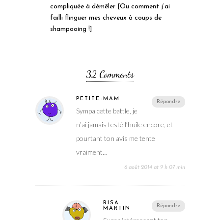
compliquée à démêler [Ou comment j’ai
failli flinguer mes cheveux à coups de
shampooing !]
32 Comments
PETITE-MAM
Répondre
Sympa cette battle, je
n’ai jamais testé l’huile encore, et
pourtant ton avis me tente
vraiment…
6 août 2014 at 9 h 07 min
RISA
Répondre
MARTIN