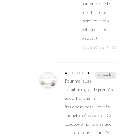
contente que le
billet t’ai plu et
merci pour ton
petit mot ! Des
bisous :)
8 août 2014 at 19 h 05
min
A LITTLE B
Répondre
Pour moi aussi
c’était une grande première
et oui franchement
finalement c’est une très
chouette découverte ! C’est
beaucoup moins gras que
ce que je pensais (une fois