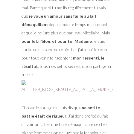
mal. Parce que si tu me lis régulièrement tu sais
que
je voue un amour sans faille au lait
démaquillant
depuis moulte temps maintenant,
et que je ne jure plus que par l’eau Micellaire. Mais
pour le Lil’blog, et pour toi Madame
, je suis
sortie de ma zone de confort et j’ai tenté le coup
pour tout venir te raconter :
mon ressenti, le
résultat
, tous nos petits secrets qu’on partage ici
tu sais…
Et pour le coup je me suis dis qu’
une petite
battle était de rigueur
. J’ai donc profité du fait
d’avoir un lait et une huile démaquillante de chez
Akane (comme ça on ne juge que la technique et