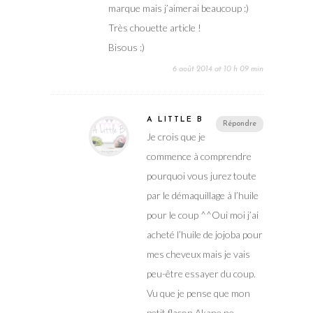
marque mais j’aimerai beaucoup :)
Très chouette article !
Bisous :)
6 août 2014 at 10 h 09 min
A LITTLE B
Répondre
Je crois que je
commence à comprendre
pourquoi vous jurez toute
par le démaquillage à l’huile
pour le coup ^^Oui moi j’ai
acheté l’huile de jojoba pour
mes cheveux mais je vais
peu-être essayer du coup.
Vu que je pense que mon
petit flacon Akane ne