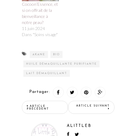
Cocoon’Essence, et
si on offrait de la
bienveillance à
notre peau?
11 juin 2024
Dans "Soins visage"
AKANE
BIO
HUILE DÉMAQUILLANTE PURIFIANTE
LAIT DÉMAQUILLANT
Partager:
ARTICLE SUIVANT
ARTICLE
PRÉCÉDENT
ALITTLEB