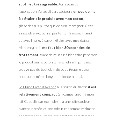
subtil et très agréable
. Au niveau de
l’application, j’ai au départ toujours
un peu de mal
à « étaler » le produit avec mon coton
, qui
glisse dessus plutôt que de s’en imprégner. C’est
assez étrange. Je n’ai pas tenter la même manip’
qu’avec l’huile, à savoir, étaler avec mes doigts.
Mais en gros
il me faut bien 30secondes de
frottement
avant de réussir à bien faire pénétrer
le produit sur le coton (en me relisant, je ne me
trouve pas du tout clair, du coup j’espère qu’on
sera sur la même longueur d’onde hein…).
Le Fluide Lacté d’Akane :
A la sortie du flacon
il est
relativement compact
(en comparaison à mon
lait Caudalie par exemple). Il a une jolie couleur
blanche nacrée, et son odeur ressemble vraiment
énormément au reste des produits de la gamme :