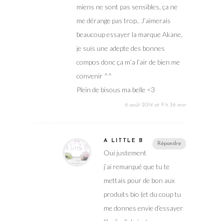
miens ne sont pas sensibles, ça ne
me dérange pas trop.. J’aimerais
beaucoup essayer la marque Akane,
je suis une adepte des bonnes
compos donc ça m’a l’air de bien me
convenir ^^
Plein de bisous ma belle <3
6 août 2014 at 9 h 36 min
A LITTLE B
Répondre
Oui justement
j’ai remarqué que tu te
mettais pour de bon aux
produits bio (et du coup tu
me donnes envie d’essayer