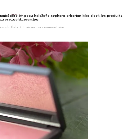
lumic3a8re-et-peau-halc3a9e-sephora-erborian-kiko-sleek-les-produits-
k_rose_gold_zoom.jpg
par
alittleb
/
Laisser un commentaire