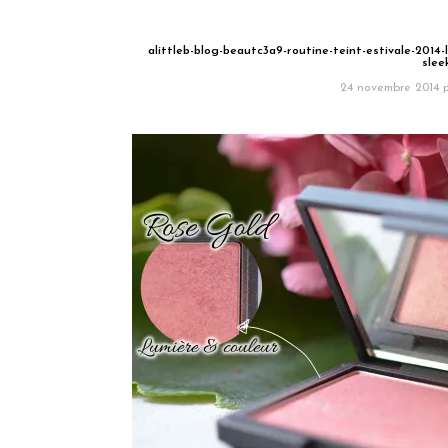
alittleb-blog-beautc3a9-routine-teint-estivale-2014-
slee
24 novembre 2014