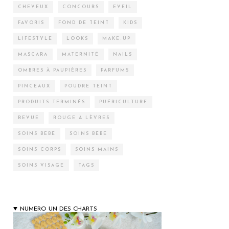
CHEVEUX
CONCOURS
EVEIL
FAVORIS
FOND DE TEINT
KIDS
LIFESTYLE
LOOKS
MAKE-UP
MASCARA
MATERNITÉ
NAILS
OMBRES À PAUPIÈRES
PARFUMS
PINCEAUX
POUDRE TEINT
PRODUITS TERMINÉS
PUÉRICULTURE
REVUE
ROUGE À LÈVRES
SOINS BÉBÉ
SOINS BÉBÉ
SOINS CORPS
SOINS MAINS
SOINS VISAGE
TAGS
NUMERO UN DES CHARTS