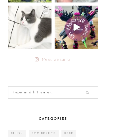
Me suivre sur IG !
– CATEGORIES –
BLUSH
BOX BEAUTÉ
BÉBÉ