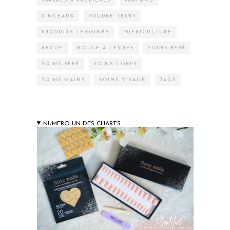
OMBRES À PAUPIÈRES
PARFUMS
PINCEAUX
POUDRE TEINT
PRODUITS TERMINÉS
PUÉRICULTURE
REVUE
ROUGE À LÈVRES
SOINS BÉBÉ
SOINS BÉBÉ
SOINS CORPS
SOINS MAINS
SOINS VISAGE
TAGS
NUMERO UN DES CHARTS