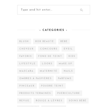
– CATEGORIES –
BLUSH
BOX BEAUTÉ
BÉBÉ
CHEVEUX
CONCOURS
EVEIL
FAVORIS
FOND DE TEINT
KIDS
LIFESTYLE
LOOKS
MAKE-UP
MASCARA
MATERNITÉ
NAILS
OMBRES À PAUPIÈRES
PARFUMS
PINCEAUX
POUDRE TEINT
PRODUITS TERMINÉS
PUÉRICULTURE
REVUE
ROUGE À LÈVRES
SOINS BÉBÉ