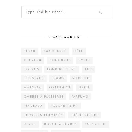
– CATEGORIES –
BLUSH
BOX BEAUTÉ
BÉBÉ
CHEVEUX
CONCOURS
EVEIL
FAVORIS
FOND DE TEINT
KIDS
LIFESTYLE
LOOKS
MAKE-UP
MASCARA
MATERNITÉ
NAILS
OMBRES À PAUPIÈRES
PARFUMS
PINCEAUX
POUDRE TEINT
PRODUITS TERMINÉS
PUÉRICULTURE
REVUE
ROUGE À LÈVRES
SOINS BÉBÉ