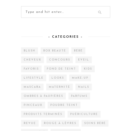
– CATEGORIES –
BLUSH
BOX BEAUTÉ
BÉBÉ
CHEVEUX
CONCOURS
EVEIL
FAVORIS
FOND DE TEINT
KIDS
LIFESTYLE
LOOKS
MAKE-UP
MASCARA
MATERNITÉ
NAILS
OMBRES À PAUPIÈRES
PARFUMS
PINCEAUX
POUDRE TEINT
PRODUITS TERMINÉS
PUÉRICULTURE
REVUE
ROUGE À LÈVRES
SOINS BÉBÉ