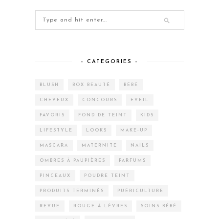
– CATEGORIES –
BLUSH
BOX BEAUTÉ
BÉBÉ
CHEVEUX
CONCOURS
EVEIL
FAVORIS
FOND DE TEINT
KIDS
LIFESTYLE
LOOKS
MAKE-UP
MASCARA
MATERNITÉ
NAILS
OMBRES À PAUPIÈRES
PARFUMS
PINCEAUX
POUDRE TEINT
PRODUITS TERMINÉS
PUÉRICULTURE
REVUE
ROUGE À LÈVRES
SOINS BÉBÉ