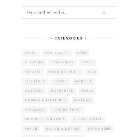
– CATEGORIES –
BLUSH
BOX BEAUTÉ
BÉBÉ
CHEVEUX
CONCOURS
EVEIL
FAVORIS
FOND DE TEINT
KIDS
LIFESTYLE
LOOKS
MAKE-UP
MASCARA
MATERNITÉ
NAILS
OMBRES À PAUPIÈRES
PARFUMS
PINCEAUX
POUDRE TEINT
PRODUITS TERMINÉS
PUÉRICULTURE
REVUE
ROUGE À LÈVRES
SOINS BÉBÉ