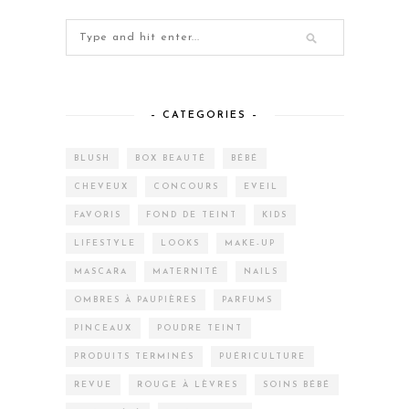
– CATEGORIES –
BLUSH
BOX BEAUTÉ
BÉBÉ
CHEVEUX
CONCOURS
EVEIL
FAVORIS
FOND DE TEINT
KIDS
LIFESTYLE
LOOKS
MAKE-UP
MASCARA
MATERNITÉ
NAILS
OMBRES À PAUPIÈRES
PARFUMS
PINCEAUX
POUDRE TEINT
PRODUITS TERMINÉS
PUÉRICULTURE
REVUE
ROUGE À LÈVRES
SOINS BÉBÉ