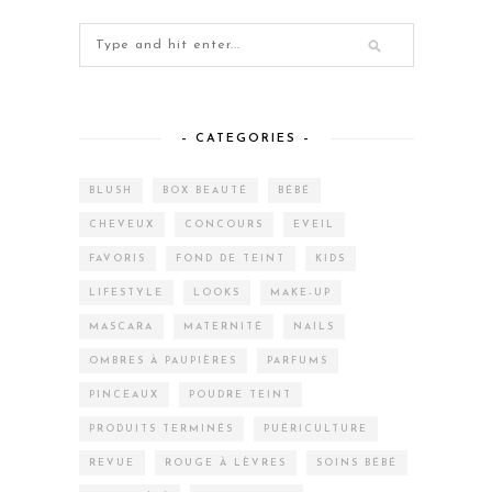
– CATEGORIES –
BLUSH
BOX BEAUTÉ
BÉBÉ
CHEVEUX
CONCOURS
EVEIL
FAVORIS
FOND DE TEINT
KIDS
LIFESTYLE
LOOKS
MAKE-UP
MASCARA
MATERNITÉ
NAILS
OMBRES À PAUPIÈRES
PARFUMS
PINCEAUX
POUDRE TEINT
PRODUITS TERMINÉS
PUÉRICULTURE
REVUE
ROUGE À LÈVRES
SOINS BÉBÉ