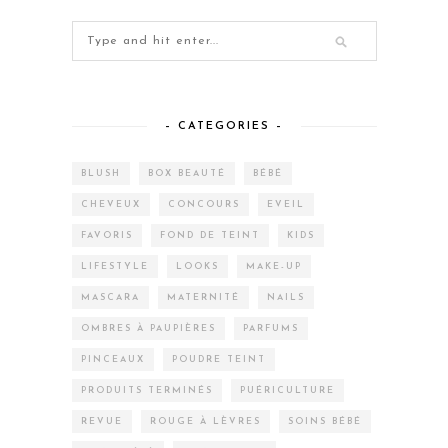
– CATEGORIES –
BLUSH
BOX BEAUTÉ
BÉBÉ
CHEVEUX
CONCOURS
EVEIL
FAVORIS
FOND DE TEINT
KIDS
LIFESTYLE
LOOKS
MAKE-UP
MASCARA
MATERNITÉ
NAILS
OMBRES À PAUPIÈRES
PARFUMS
PINCEAUX
POUDRE TEINT
PRODUITS TERMINÉS
PUÉRICULTURE
REVUE
ROUGE À LÈVRES
SOINS BÉBÉ