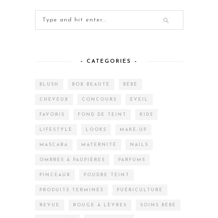
– CATEGORIES –
BLUSH
BOX BEAUTÉ
BÉBÉ
CHEVEUX
CONCOURS
EVEIL
FAVORIS
FOND DE TEINT
KIDS
LIFESTYLE
LOOKS
MAKE-UP
MASCARA
MATERNITÉ
NAILS
OMBRES À PAUPIÈRES
PARFUMS
PINCEAUX
POUDRE TEINT
PRODUITS TERMINÉS
PUÉRICULTURE
REVUE
ROUGE À LÈVRES
SOINS BÉBÉ