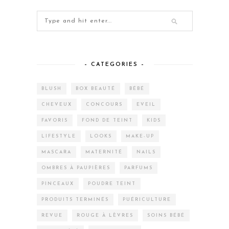
– CATEGORIES –
BLUSH
BOX BEAUTÉ
BÉBÉ
CHEVEUX
CONCOURS
EVEIL
FAVORIS
FOND DE TEINT
KIDS
LIFESTYLE
LOOKS
MAKE-UP
MASCARA
MATERNITÉ
NAILS
OMBRES À PAUPIÈRES
PARFUMS
PINCEAUX
POUDRE TEINT
PRODUITS TERMINÉS
PUÉRICULTURE
REVUE
ROUGE À LÈVRES
SOINS BÉBÉ