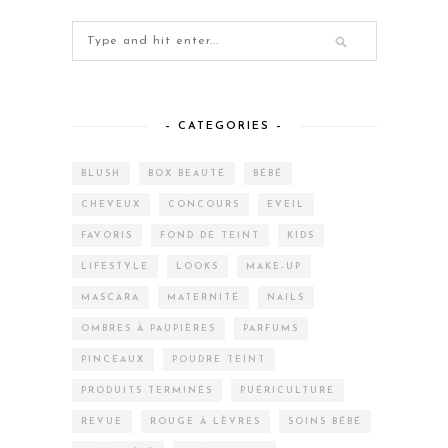
– CATEGORIES –
BLUSH
BOX BEAUTÉ
BÉBÉ
CHEVEUX
CONCOURS
EVEIL
FAVORIS
FOND DE TEINT
KIDS
LIFESTYLE
LOOKS
MAKE-UP
MASCARA
MATERNITÉ
NAILS
OMBRES À PAUPIÈRES
PARFUMS
PINCEAUX
POUDRE TEINT
PRODUITS TERMINÉS
PUÉRICULTURE
REVUE
ROUGE À LÈVRES
SOINS BÉBÉ