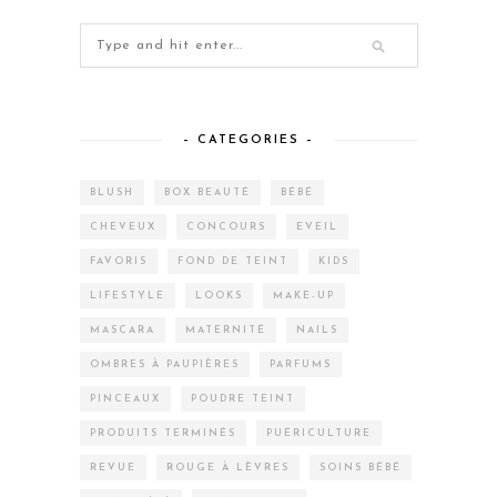
– CATEGORIES –
BLUSH
BOX BEAUTÉ
BÉBÉ
CHEVEUX
CONCOURS
EVEIL
FAVORIS
FOND DE TEINT
KIDS
LIFESTYLE
LOOKS
MAKE-UP
MASCARA
MATERNITÉ
NAILS
OMBRES À PAUPIÈRES
PARFUMS
PINCEAUX
POUDRE TEINT
PRODUITS TERMINÉS
PUÉRICULTURE
REVUE
ROUGE À LÈVRES
SOINS BÉBÉ