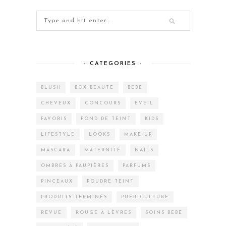
– CATEGORIES –
BLUSH
BOX BEAUTÉ
BÉBÉ
CHEVEUX
CONCOURS
EVEIL
FAVORIS
FOND DE TEINT
KIDS
LIFESTYLE
LOOKS
MAKE-UP
MASCARA
MATERNITÉ
NAILS
OMBRES À PAUPIÈRES
PARFUMS
PINCEAUX
POUDRE TEINT
PRODUITS TERMINÉS
PUÉRICULTURE
REVUE
ROUGE À LÈVRES
SOINS BÉBÉ