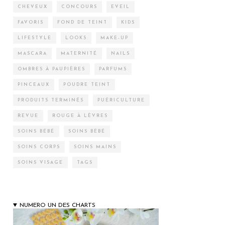
CHEVEUX
CONCOURS
EVEIL
FAVORIS
FOND DE TEINT
KIDS
LIFESTYLE
LOOKS
MAKE-UP
MASCARA
MATERNITÉ
NAILS
OMBRES À PAUPIÈRES
PARFUMS
PINCEAUX
POUDRE TEINT
PRODUITS TERMINÉS
PUÉRICULTURE
REVUE
ROUGE À LÈVRES
SOINS BÉBÉ
SOINS BÉBÉ
SOINS CORPS
SOINS MAINS
SOINS VISAGE
TAGS
NUMERO UN DES CHARTS