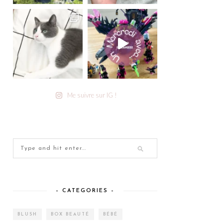
Me suivre sur IG !
– CATEGORIES –
BLUSH
BOX BEAUTÉ
BÉBÉ