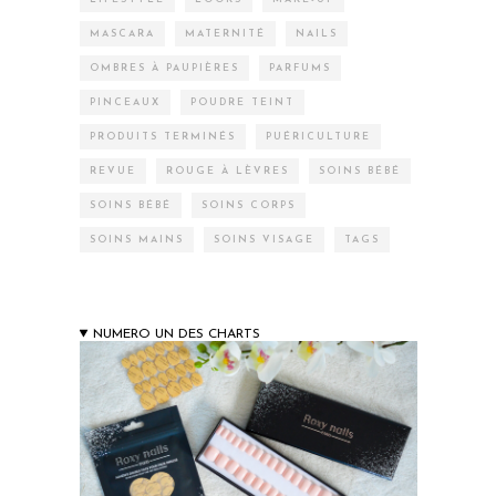
MASCARA
MATERNITÉ
NAILS
OMBRES À PAUPIÈRES
PARFUMS
PINCEAUX
POUDRE TEINT
PRODUITS TERMINÉS
PUÉRICULTURE
REVUE
ROUGE À LÈVRES
SOINS BÉBÉ
SOINS BÉBÉ
SOINS CORPS
SOINS MAINS
SOINS VISAGE
TAGS
NUMERO UN DES CHARTS