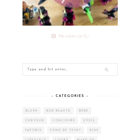
Me suivre sur IG !
– CATEGORIES –
BLUSH
BOX BEAUTÉ
BÉBÉ
CHEVEUX
CONCOURS
EVEIL
FAVORIS
FOND DE TEINT
KIDS
LIFESTYLE
LOOKS
MAKE-UP