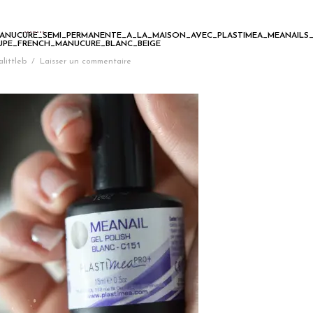
MANUCURE_SEMI_PERMANENTE_A_LA_MAISON_AVEC_PLASTIMEA_MEANAILS_
UPE_FRENCH_MANUCURE_BLANC_BEIGE
alittleb
/
Laisser un commentaire