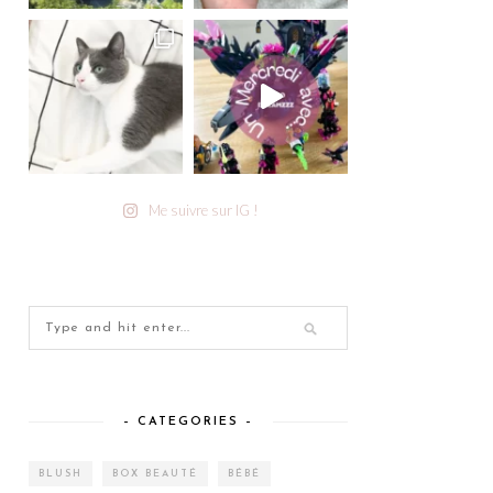
Me suivre sur IG !
– CATEGORIES –
BLUSH
BOX BEAUTÉ
BÉBÉ