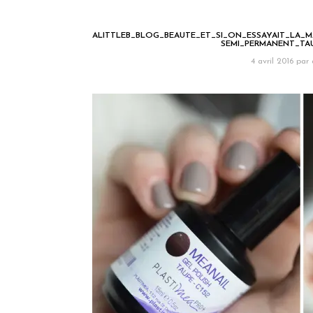
ALITTLEB_BLOG_BEAUTE_ET_SI_ON_ESSAYAIT_LA_
SEMI_PERMANENT_TA
4 avril 2016
par