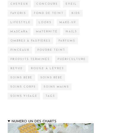
CHEVEUX
CONCOURS
EVEIL
FAVORIS
FOND DE TEINT
KIDS
LIFESTYLE
LOOKS
MAKE-UP
MASCARA
MATERNITÉ
NAILS
OMBRES À PAUPIÈRES
PARFUMS
PINCEAUX
POUDRE TEINT
PRODUITS TERMINÉS
PUÉRICULTURE
REVUE
ROUGE À LÈVRES
SOINS BÉBÉ
SOINS BÉBÉ
SOINS CORPS
SOINS MAINS
SOINS VISAGE
TAGS
NUMERO UN DES CHARTS