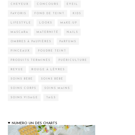
CHEVEUX
CONCOURS
EVEIL
FAVORIS
FOND DE TEINT
KIDS
LIFESTYLE
LOOKS
MAKE-UP
MASCARA
MATERNITÉ
NAILS
OMBRES À PAUPIÈRES
PARFUMS
PINCEAUX
POUDRE TEINT
PRODUITS TERMINÉS
PUÉRICULTURE
REVUE
ROUGE À LÈVRES
SOINS BÉBÉ
SOINS BÉBÉ
SOINS CORPS
SOINS MAINS
SOINS VISAGE
TAGS
NUMERO UN DES CHARTS