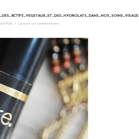
E_DES_ACTIFS_VEGETAUX_ET_DES_HYDROLATS_DANS_NOS_SOINS_VISAGE
alittleb
/
Laisser un commentaire