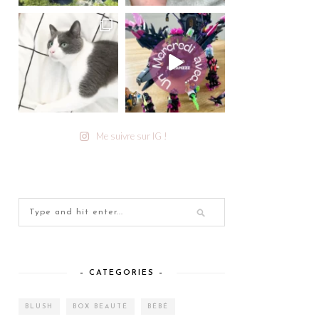
Me suivre sur IG !
– CATEGORIES –
BLUSH
BOX BEAUTÉ
BÉBÉ