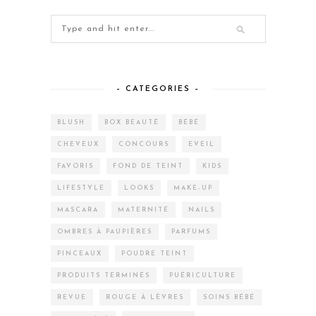
– CATEGORIES –
BLUSH
BOX BEAUTÉ
BÉBÉ
CHEVEUX
CONCOURS
EVEIL
FAVORIS
FOND DE TEINT
KIDS
LIFESTYLE
LOOKS
MAKE-UP
MASCARA
MATERNITÉ
NAILS
OMBRES À PAUPIÈRES
PARFUMS
PINCEAUX
POUDRE TEINT
PRODUITS TERMINÉS
PUÉRICULTURE
REVUE
ROUGE À LÈVRES
SOINS BÉBÉ