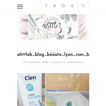
alittleb_blog_beaute_lyon_cien_box_d
29 septembre 2016
/
Laisser un commentaire