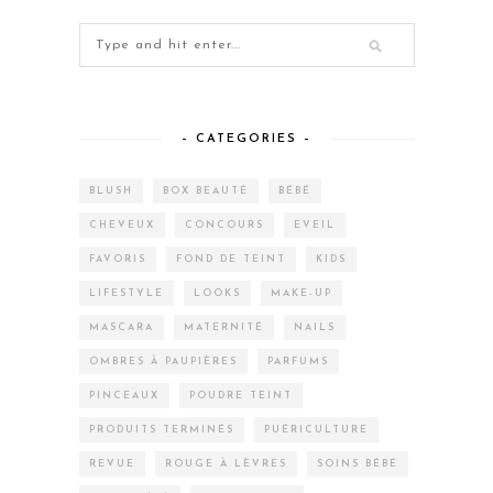
– CATEGORIES –
BLUSH
BOX BEAUTÉ
BÉBÉ
CHEVEUX
CONCOURS
EVEIL
FAVORIS
FOND DE TEINT
KIDS
LIFESTYLE
LOOKS
MAKE-UP
MASCARA
MATERNITÉ
NAILS
OMBRES À PAUPIÈRES
PARFUMS
PINCEAUX
POUDRE TEINT
PRODUITS TERMINÉS
PUÉRICULTURE
REVUE
ROUGE À LÈVRES
SOINS BÉBÉ