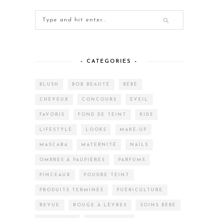
– CATEGORIES –
BLUSH
BOX BEAUTÉ
BÉBÉ
CHEVEUX
CONCOURS
EVEIL
FAVORIS
FOND DE TEINT
KIDS
LIFESTYLE
LOOKS
MAKE-UP
MASCARA
MATERNITÉ
NAILS
OMBRES À PAUPIÈRES
PARFUMS
PINCEAUX
POUDRE TEINT
PRODUITS TERMINÉS
PUÉRICULTURE
REVUE
ROUGE À LÈVRES
SOINS BÉBÉ