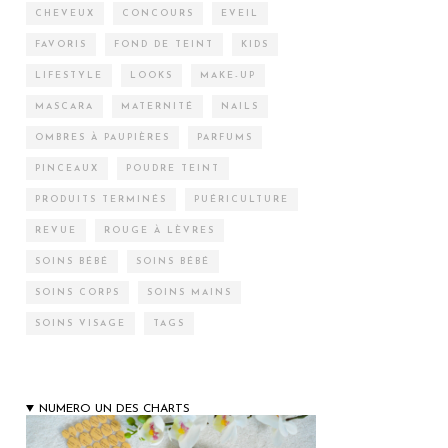
CHEVEUX
CONCOURS
EVEIL
FAVORIS
FOND DE TEINT
KIDS
LIFESTYLE
LOOKS
MAKE-UP
MASCARA
MATERNITÉ
NAILS
OMBRES À PAUPIÈRES
PARFUMS
PINCEAUX
POUDRE TEINT
PRODUITS TERMINÉS
PUÉRICULTURE
REVUE
ROUGE À LÈVRES
SOINS BÉBÉ
SOINS BÉBÉ
SOINS CORPS
SOINS MAINS
SOINS VISAGE
TAGS
NUMERO UN DES CHARTS