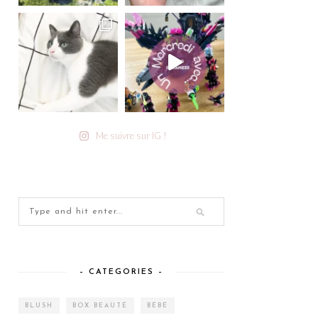
Me suivre sur IG !
– CATEGORIES –
BLUSH
BOX BEAUTÉ
BÉBÉ