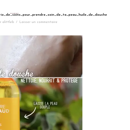
_trio_de_soins_pour_prendre_soin_de_ta_peau_huile_de_douche
r
alittleb
/
Laisser un commentaire