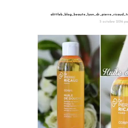
alittleb_blog_beaute_lyon_dr_pierre_ricaud
5 octobre 2016
pa