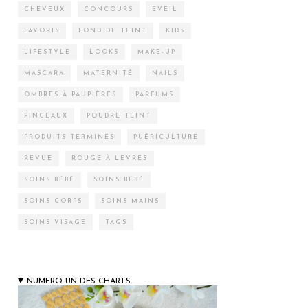
CHEVEUX
CONCOURS
EVEIL
FAVORIS
FOND DE TEINT
KIDS
LIFESTYLE
LOOKS
MAKE-UP
MASCARA
MATERNITÉ
NAILS
OMBRES À PAUPIÈRES
PARFUMS
PINCEAUX
POUDRE TEINT
PRODUITS TERMINÉS
PUÉRICULTURE
REVUE
ROUGE À LÈVRES
SOINS BÉBÉ
SOINS BÉBÉ
SOINS CORPS
SOINS MAINS
SOINS VISAGE
TAGS
NUMERO UN DES CHARTS