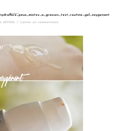
r_hydraflore_peux_mixtes_a_grasses_test_routine_gel_oxygenant
r
alittleb
/
Laisser un commentaire