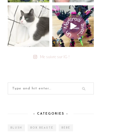
Me suivre sur IG !
– CATEGORIES –
BLUSH
BOX BEAUTÉ
BÉBÉ