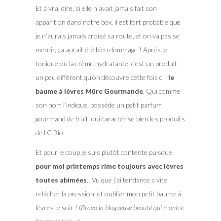
Et à vrai dire, si elle n’avait jamais fait son
apparition dans notre box, il est fort probable que
je n’aurais jamais croisé sa route, et on va pas se
mentir, ça aurait été bien dommage ! Après le
tonique ou la crème hydratante, c’est un produit
un peu différent qu’on découvre cette fois ci :
le
baume à lèvres Mûre Gourmande
. Qui comme
son nom l’indique, possède un petit parfum
gourmand de fruit, qui caractérise bien les produits
de LC Bio
Et pour le coup je suis plutôt contente puisque
pour moi printemps rime toujours avec lèvres
toutes abimées
…Vu que j’ai tendance à vite
relâcher la pression, et oublier mon petit baume à
lèvres le soir ! (
Bravo la blogueuse beauté qui montre