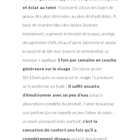
et éclat au teint
. Il convient à tous les types de
peaux, des plus stressées au plus déshydratées. A
base de chardon bleu des dunes (
hydrate
intensément, augmente la fermeté de la peau, protège
des agressions UVA
), d’eau d’ajonc (
destresse et apaise
la peau
) et de blé noir (
nourrit et reminéralise
), ce
masque s’applique
1 fois par semaine en couche
généreuse sur le visage
. On laisse poser
10/15min puis on masse et là : magie ! La texture
se transforme en huile !
Il suffit ensuite
d’émulsionner avec un peu d’eau
jusqu’à
absorption complète du produit. J’aime beaucoup
son parfum (
ça me rappelle un peu l’odeur du sapin…
va savoir pourquoi
) mais surtout,
c’est la
sensation de confort une fois qu’il a
complètement disparu,
qui est absolument