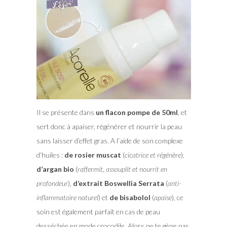
Il se présente dans
un flacon pompe de 50ml
, et
sert donc à apaiser, régénérer et nourrir la peau
sans laisser d’effet gras. A l’aide de son complexe
d’huiles :
de rosier muscat
(
cicatrice et régénère
),
d’argan bio
(
raffermit, assouplit et nourrit en
profondeur
),
d’extrait Boswellia Serrata
(
anti-
inflammatoire naturel
) et
de bisabolol
(
apaise
), ce
soin est également parfait en cas de peau
desséchée en mode crocodile. Alors ne te gène pas