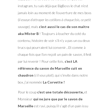
instagram, tu sais déjà que BigBoss le chat n’est
jamais loin au moment de l’ouverture de mes boxs
(
il essaye d’attraper les cotillons à chaque fois, ce petit
sauvage),
mais
c’est aussi le cas de son maitre
aka Mister B
! Toujours à loucher du coté du
contenu, histoire de voir s’il n’y a pas un ou deux
trucs qui pourraient lui convenir…Et comme à
chaque fois que l’on reçoit un pain de savon, il finit
par lui revenir ! Pour cette fois,
c’est LA
référence du savon de Marseille cuit en
chaudron
(
s’il vous plait
), qui s’invite dans notre
box, j’ai nommée
La Corvette !
Pour le coup
c’est une totale découverte,
et
Monsieur
qui ne jure que par le savon de
Marseille
est ravi, puisqu’il s’agit d’un pain issu