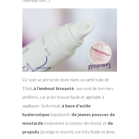
l’exemple hein…
)
Ce soin se présente donc dans un petit tube de
15ml
, à l’embout biseauté
: qui sont de loin mes
préférés, car je les trouve facile et agréable à
appliquer. Sa formule
à base d’acide
hyaluronique
(
repulpant
),
de jeunes pousses de
moutarde
(
redessinent le contour des lèvres
), et
de
propolis
(
protège et nourrit
), est très fluide et donc