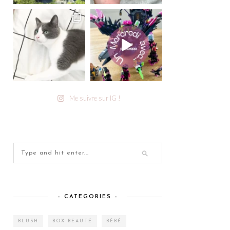
Me suivre sur IG !
– CATEGORIES –
BLUSH
BOX BEAUTÉ
BÉBÉ