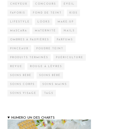
CHEVEUX
CONCOURS
EVEIL
FAVORIS
FOND DE TEINT
KIDS
LIFESTYLE
LOOKS
MAKE-UP
MASCARA
MATERNITÉ
NAILS
OMBRES À PAUPIÈRES
PARFUMS
PINCEAUX
POUDRE TEINT
PRODUITS TERMINÉS
PUÉRICULTURE
REVUE
ROUGE À LÈVRES
SOINS BÉBÉ
SOINS BÉBÉ
SOINS CORPS
SOINS MAINS
SOINS VISAGE
TAGS
NUMERO UN DES CHARTS