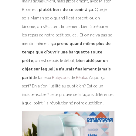
mains depuis un an
), mais globalement, avec Mister
B, on est
plutôt fiers de se tenir à ça
. Que je
sois Maman solo quand il est absent, ou en
binome, on s’éclatent finalement bien à préparer
les repas de notre petit poulet ! Et on ne va pas se
mentir, même si
ça prend quand même plus de
temps que d’ouvrir une barquette toute
prête
, on est depuis le début,
bien aidé par un
objet sur lequel je n’aurais finalement jamais
parié
:le fameux
Babycook
de
Béaba
. A quoi ça
sert? En a t’on l’utilité au quotidien? Est ce un
indispensable ? Je te prouve de 5 façons différentes
à quel point il a révolutionné notre quotidien !