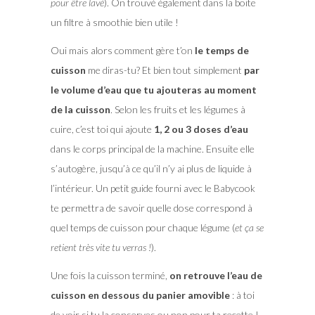
pour être lavé
). On trouvé également dans la boite
un filtre à smoothie bien utile !
Oui mais alors comment gère t’on
le temps de
cuisson
me diras-tu? Et bien tout simplement
par
le volume d’eau que tu ajouteras au moment
de la cuisson
. Selon les fruits et les légumes à
cuire, c’est toi qui ajoute
1, 2 ou 3 doses d’eau
dans le corps principal de la machine. Ensuite elle
s’autogère, jusqu’à ce qu’il n’y ai plus de liquide à
l’intérieur. Un petit guide fourni avec le Babycook
te permettra de savoir quelle dose correspond à
quel temps de cuisson pour chaque légume (
et ça se
retient très vite tu verras !
).
Une fois la cuisson terminé,
on retrouve l’eau de
cuisson en dessous du panier amovible
: à toi
de voir si tu la conserves ou non pour ta recette !