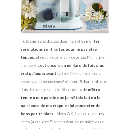
Tu le sais sans doutes déjà, mais chez moi,
les
résolutions sont faites pour ne pas être
tenues
. Et depuis que je suis devenue Maman, je
crois que
c’est encore un milliard de fois plus
vrai qu’auparavant
(
je t’en donnais justement
la
preuve par ici
dernièrement d’ailleurs !
).
Par contre, je
dois dire que je suis plutôt contente de
m’être
tenue à une parole que je m’étais faite à la
naissance de ma crapule : lui concocter de
bons petits plats
! Alors OK, il y a eu quelques
ratés (à vrai dire
ils se comptent sur les doigts d’une