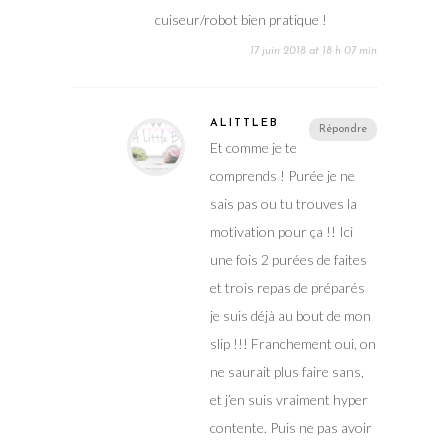
cuiseur/robot bien pratique !
17 juin 2018 at 18 h 07 min
ALITTLEB
Répondre
Et comme je te
comprends ! Purée je ne
sais pas ou tu trouves la
motivation pour ça !! Ici
une fois 2 purées de faites
et trois repas de préparés
je suis déjà au bout de mon
slip !!! Franchement oui, on
ne saurait plus faire sans,
et j’en suis vraiment hyper
contente. Puis ne pas avoir