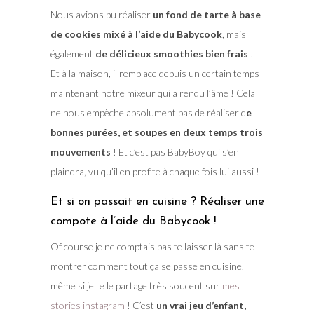
Nous avions pu réaliser
un fond de tarte à base
de cookies mixé à l’aide du Babycook
, mais
également
de délicieux smoothies bien frais
!
Et à la maison, il remplace depuis un certain temps
maintenant notre mixeur qui a rendu l’âme ! Cela
ne nous empèche absolument pas de réaliser d
e
bonnes purées, et soupes en deux temps trois
mouvements
! Et c’est pas BabyBoy qui s’en
plaindra, vu qu’il en profite à chaque fois lui aussi !
Et si on passait en cuisine ? Réaliser une
compote à l’aide du Babycook !
Of course je ne comptais pas te laisser là sans te
montrer comment tout ça se passe en cuisine,
même si je te le partage très soucent sur
mes
stories instagram
! C’est
un vrai jeu d’enfant,