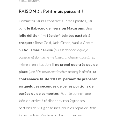
#teamfeignant
RAISON 3 : Petit mais puissant !
Comme tu l’auras constaté sur mes photos, j’ai
donc
le Babycook en version Macarons
. Une
jolie édition limitée de 4 teintes pastels à
croquer
: Rose Gold, Jade Green, Vanilla Cream
ou
Aquamarine Blue
(
qui est donc celle que je
possède, et dont je ne me lasse franchement pas !
). Et
même si en situation,
il ne prend que très peu de
place
(
une 30aine de centimètres de long je dirais
),
sa
contenance XL de 1100ml permet de préparer
en quelques secondes de belles portions de
purées ou de compotes
. Pour te donner une
idée, on arrive à réaliser environ 2 grosses
portions de 250g chacunes pour les repas de Bébé
à chaque fois. Pas besoin d’accumuler les