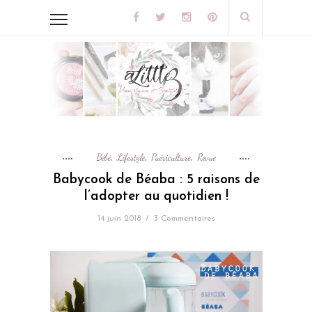
Bébé
Lifestyle
Puériculture
Revue
,
,
,
Babycook de Béaba : 5 raisons de
l’adopter au quotidien !
14 juin 2018
/
3 Commentaires