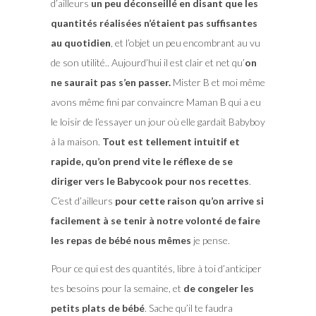
d’ailleurs
un peu déconseillé en disant que les
quantités réalisées n’étaient pas suffisantes
au quotidien
, et l’objet un peu encombrant au vu
de son utilité.. Aujourd’hui il est clair et net qu’
on
ne saurait pas s’en passer.
Mister B et moi même
avons même fini par convaincre Maman B qui a eu
le loisir de l’essayer un jour où elle gardait Babyboy
à la maison.
Tout est tellement intuitif et
rapide, qu’on prend vite le réflexe de se
diriger vers le Babycook pour nos recettes
.
C’est d’ailleurs
pour cette raison qu’on arrive si
facilement à se tenir à notre volonté de faire
les repas de bébé nous mêmes
je pense.
Pour ce qui est des quantités, libre à toi d’anticiper
tes besoins pour la semaine, et
de congeler les
petits plats de bébé
. Sache qu’il te faudra