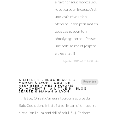
à l’aver chaque morceau du
robot ça pour le coup, c’est
une vraie révolution !
Merci pour ton petit mot en
tous cas et pour ton
témoignage perso ! Passes
une belle soirée et j’espère
à très vite !!!
6 juillet 2018 at 18 h 00 min
A LITTLE B – BLOG BEAUTÉ &
Répondre
MAMAN À LYON - QUOI DE
NEUF BÉBÉ ? MES 4 FAVORIS
DU MOMENT ! - A LITTLE B - BLOG
BEAUTÉ & MAMAN À LYON
[…] Bébé. On est d’ailleurs toujours équipé du
BabyCook, dont je t’ai déjà parlé par ici (on pourra
dire qu’on l’aura rentabilisé celui là…). Et chers