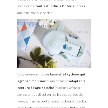
accessoires
tout est inclus à l’intérieur
pour
qu’on ne manque de rien.
Coté mixage, on a
une lame effet cyclone qui
agit par impulsio
n et qui permet d’
adapter la
texture à l’age de bébé
(
moulinés, veloué ou
morceaux
) : au début on réalise des purées bien
mixées, mais on peut ensuite moduler le résultat
pour l’habituer aux petits morceaux.
L’idée est