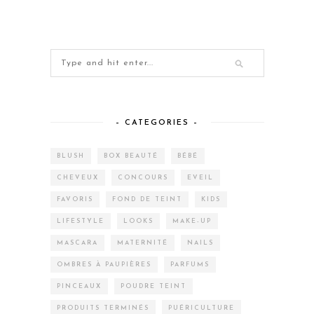
– CATEGORIES –
BLUSH
BOX BEAUTÉ
BÉBÉ
CHEVEUX
CONCOURS
EVEIL
FAVORIS
FOND DE TEINT
KIDS
LIFESTYLE
LOOKS
MAKE-UP
MASCARA
MATERNITÉ
NAILS
OMBRES À PAUPIÈRES
PARFUMS
PINCEAUX
POUDRE TEINT
PRODUITS TERMINÉS
PUÉRICULTURE