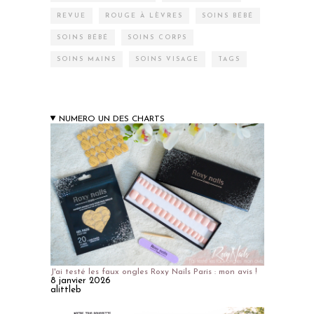
REVUE
ROUGE À LÈVRES
SOINS BÉBÉ
SOINS BÉBÉ
SOINS CORPS
SOINS MAINS
SOINS VISAGE
TAGS
NUMERO UN DES CHARTS
J'ai testé les faux ongles Roxy Nails Paris : mon avis !
8 janvier 2026
alittleb