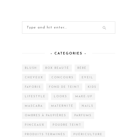
– CATEGORIES –
BLUSH
BOX BEAUTÉ
BÉBÉ
CHEVEUX
CONCOURS
EVEIL
FAVORIS
FOND DE TEINT
KIDS
LIFESTYLE
LOOKS
MAKE-UP
MASCARA
MATERNITÉ
NAILS
OMBRES À PAUPIÈRES
PARFUMS
PINCEAUX
POUDRE TEINT
PRODUITS TERMINÉS
PUÉRICULTURE