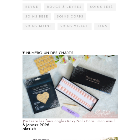
REVUE
ROUGE À LÈVRES
SOINS BÉBÉ
SOINS BÉBÉ
SOINS CORPS
SOINS MAINS
SOINS VISAGE
TAGS
NUMERO UN DES CHARTS
J'ai testé les faux ongles Roxy Nails Paris : mon avis !
8 janvier 2026
alittleb