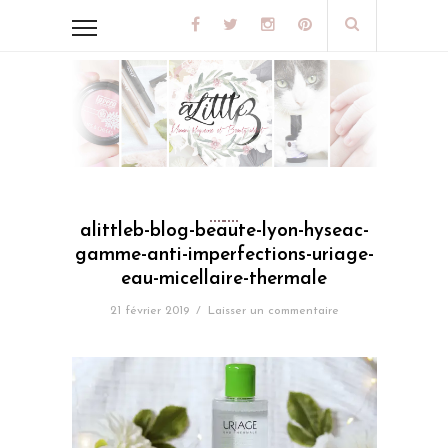
alittleb-blog-beaute-lyon-hyseac-
gamme-anti-imperfections-uriage-
eau-micellaire-thermale
21 février 2019
/
Laisser un commentaire