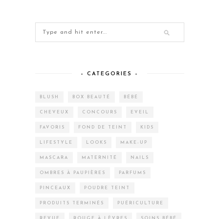
– CATEGORIES –
BLUSH
BOX BEAUTÉ
BÉBÉ
CHEVEUX
CONCOURS
EVEIL
FAVORIS
FOND DE TEINT
KIDS
LIFESTYLE
LOOKS
MAKE-UP
MASCARA
MATERNITÉ
NAILS
OMBRES À PAUPIÈRES
PARFUMS
PINCEAUX
POUDRE TEINT
PRODUITS TERMINÉS
PUÉRICULTURE
REVUE
ROUGE À LÈVRES
SOINS BÉBÉ