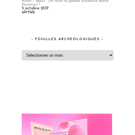
Avant / Après : J'ai testé la gamme Keranove Blond
Vacances !
5 octobre 2017
alittleb
– FOUILLES ARCHEOLOGIQUES –