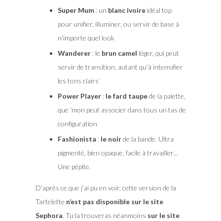
Super Mum
: un
blanc ivoire
idéal top
pour unifier, illuminer, ou servir de base à
n’importe quel look
Wanderer
: le
brun camel
léger, qui peut
servir de transition, autant qu’à intensifier
les tons clairs`
Power Player
:
le fard taupe
de la palette,
que ‘mon peut associer dans tous un tas de
configuration
Fashionista
:
le noir
de la bande. Ultra
pigmenté, bien opaque, facile à travailler…
Une pépite.
D’après ce que j’ai pu en voir, cette version de la
Tartelette
n’est pas disponible sur le site
Sephora
. Tu la trouveras néanmoins
sur le site