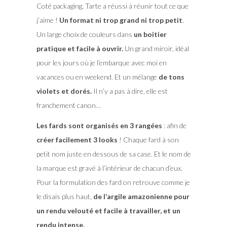
Coté packaging, Tarte a réussi à réunir tout ce que
j’aime !
Un format ni trop grand ni trop petit
.
Un large choix de couleurs dans
un boitier
pratique et facile à ouvrir.
Un grand miroir, idéal
pour les jours où je l’embarque avec moi en
vacances ou en weekend. Et un mélange
de tons
violets et dorés.
Il n’y a pas à dire, elle est
franchement canon…
Les fards sont organisés en 3 rangées
: afin de
créer facilement 3 looks
! Chaque fard à son
petit nom juste en dessous de sa case. Et le nom de
la marque est gravé à l’intérieur de chacun d’eux.
Pour la formulation des fard on retrouve comme je
le disais plus haut,
de l’argile amazonienne pour
un rendu velouté et facile à travailler, et un
rendu intense.