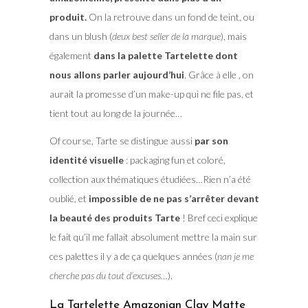
produit.
On la retrouve dans un fond de teint, ou
dans un blush (
deux best seller de la marque
), mais
également
dans la palette Tartelette dont
nous allons parler aujourd’hui
. Grâce à elle , on
aurait la promesse d’un make-up qui ne file pas, et
tient tout au long de la journée…
Of course, Tarte se distingue aussi
par son
identité visuelle
: packaging fun et coloré,
collection aux thématiques étudiées…Rien n’a été
oublié, et
impossible de ne pas s’arrêter devant
la beauté des produits
Tarte
! Bref ceci explique
le fait qu’il me fallait absolument mettre la main sur
ces palettes il y a de ça quelques années (
nan je me
cherche pas du tout d’excuses…
).
La Tartelette Amazonian Clay Matte