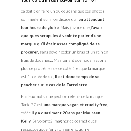
Tout ce qu’il faut savoir sur Tarte !
ça doit bien faire un ou deux ans que ces photos
sommeillent sur mon disque dur
en attendant
leur heure de gloire
. Mais j’avoue que
j’avais
quelques scrupules à venir te parler d’une
marque qu’il était assez compliqué de se
procurer
, sans devoir céder un bras et un rein en
frais de douanes… Maintenant que nous n’avons
plus de problèmes de ce coté là, et que la marque
est à portée de clic,
il est donc temps de se
pencher sur le cas de la Tartelette.
En deux mots, que peut on retenir de la marque
Tarte ? C’est
une marque vegan et cruelty free
,
créée
il y a quasiment 20 ans par Maureen
Kelly
. Sa volonté? Imaginer de cosmétiques
respectueux de l’environnement, qui ne