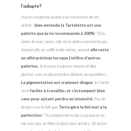
l’adopte?
Aucun suspense quant à la conclusion de cet
article :
bien entendu la Tartelette est une
palette que je te recommande à 200%
! Si tu
aimes le mat, sinon, elle ne te plaira surement pas.
Autant elle se suffit à elle même, autant
elle reste
un allié précieux lorsque j’utilise d’autres
palettes.
Je trouve toujours moyen d’aller
piocher une ou deux teintes dedans au quotidien…
La pigmentation est vraiment dingue
, les fards
sont
faciles à travailler, et s’estompent bien
sans pour autant perdre en intensité.
Pas de
doutes sur le fait que
Tarte gère le fini mat à la
perfection
! Tu comprendras du coup que je ne
me suis pas arrêtée là dans mes achats…Et qu’on