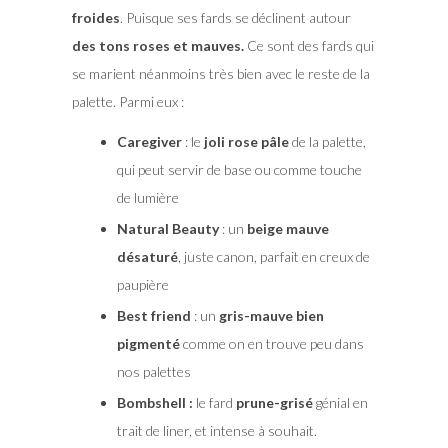
froides
. Puisque ses fards se déclinent autour
des tons roses et mauves.
Ce sont des fards qui
se marient néanmoins très bien avec le reste de la
palette. Parmi eux :
Caregiver
: le
joli rose pâle
de la palette,
qui peut servir de base ou comme touche
de lumière
Natural Beauty
: un
beige mauve
désaturé
, juste canon, parfait en creux de
paupière
Best friend
: un
gris-mauve bien
pigmenté
comme on en trouve peu dans
nos palettes
Bombshell :
le fard
prune-grisé
génial en
trait de liner, et intense à souhait.