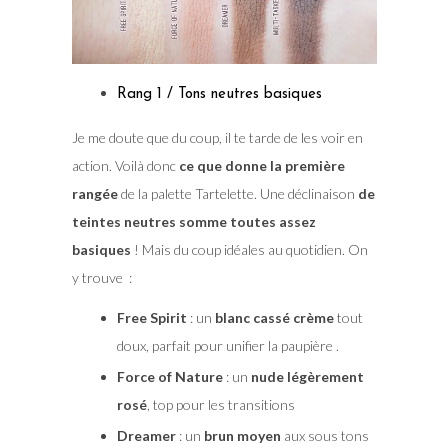
Rang 1 / Tons neutres basiques
Je me doute que du coup, il te tarde de les voir en
action. Voilà donc
ce que donne la première
rangée
de la palette Tartelette. Une déclinaison
de
teintes neutres somme toutes assez
basiques
! Mais du coup idéales au quotidien. On
y trouve :
Free Spirit
: un
blanc cassé crème
tout
doux, parfait pour unifier la paupière .
Force of Nature
: un
nude légèrement
rosé
, top pour les transitions
Dreamer
: un
brun moyen
aux sous tons