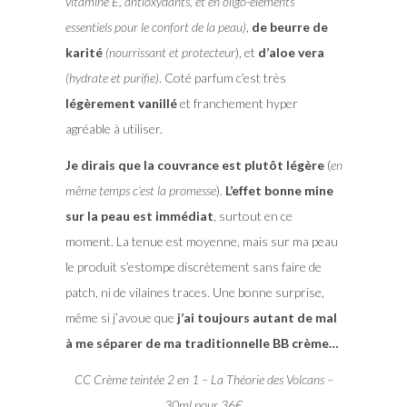
vitamine E, antioxydants, et en oligo-éléments
essentiels pour le confort de la peau)
,
de beurre de
karité
(nourrissant et protecteur
), et
d’aloe vera
(hydrate et purifie)
. Coté parfum c’est très
légèrement vanillé
et franchement hyper
agréable à utiliser.
Je dirais que la couvrance est plutôt légère
(
en
même temps c’est la promesse
).
L’effet bonne mine
sur la peau est immédiat
, surtout en ce
moment. La tenue est moyenne, mais sur ma peau
le produit s’estompe discrètement sans faire de
patch, ni de vilaines traces. Une bonne surprise,
même si j’avoue que
j’ai toujours autant de mal
à me séparer de ma traditionnelle BB crème…
CC Crème teintée 2 en 1 – La Théorie des Volcans –
30ml pour 36€