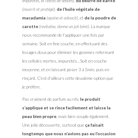
impuretés, et l’excès de sébum
),
du beurre de karité
(nourrit et protége
),
de l’huile végétale de
macadamia
(apaise et adoucit)
, et
de la poudre de
carotte
(revitalise, donne un joli teint)
. La marque
nous recommande de l’appliquer une fois par
semaine. Soit en fine couche, en effectuant des
lissages doux pour éliminer les gommes refermant
les cellules mortes, impuretés…Soit en couche
moyenne, et en laissant poser 3 à 5min, puis en
rinçant. C’est d’ailleurs cette deuxième option que
je préfère.
Pas vraiment de parfum au rdv,
le produit
s’applique et se rince facilement et laisse la
peau bien propre
, mais bien souple également.
Une jolie découverte, surtout que
ça faisait
longtemps que nous n’avions pas eu l’occasion