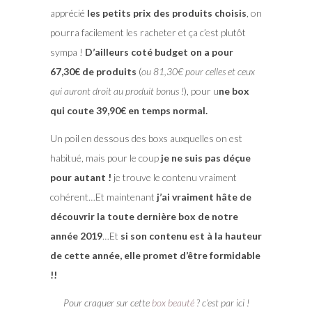
apprécié
les petits prix des produits choisis
, on
pourra facilement les racheter et ça c’est plutôt
sympa !
D’ailleurs coté budget on a pour
67,30€ de produits
(
ou 81,30€ pour celles et ceux
qui auront droit au produit bonus !
), pour u
ne box
qui coute 39,90€ en temps normal.
Un poil en dessous des boxs auxquelles on est
habitué, mais pour le coup
je ne suis pas déçue
pour autant !
je trouve le contenu vraiment
cohérent…Et maintenant
j’ai vraiment hâte de
découvrir la toute dernière box de notre
année 2019
…Et
si son contenu est à la hauteur
de cette année, elle promet d’être formidable
!!
Pour craquer sur cette
box beauté
? c’est par ici !