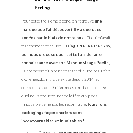
Peeling
Pour cette troisième pioche, on retrouve
une
marque que j’ai découvert il y a quelques
années par le biais de notre box
…Et qui m’avait
franchement conquise !
Il s’agit de La Fare 1789,
qui nous propose pour cette fois de faire
connaissance avec son Masque visage Peelin
g.
La promesse d’un teint éclatant et d’une peau bien
oxygénée…La marque existe depuis 2014, et
compte près de 20 références certifiées bio…De
quoi nous chouchouter de la tête aux pieds.
Impossible de ne pas les reconnaitre,
leurs jolis
packagings façon encriers sont
incontournables et inimitables !
Labelissé Cosmebio,
ce gommage sans grains,