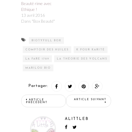
Beauté rime avec
Ethique !
13 avril 2016
Dans "Box Beauté"
BIOTYFULL BOX
COMPTOIR DES HUILES
K POUR KARITÉ
LA FARE 1789
LA THÉORIE DES VOLCANS
MARILOU BIO
Partager:
ARTICLE SUIVANT
ARTICLE
PRÉCÉDENT
ALITTLEB