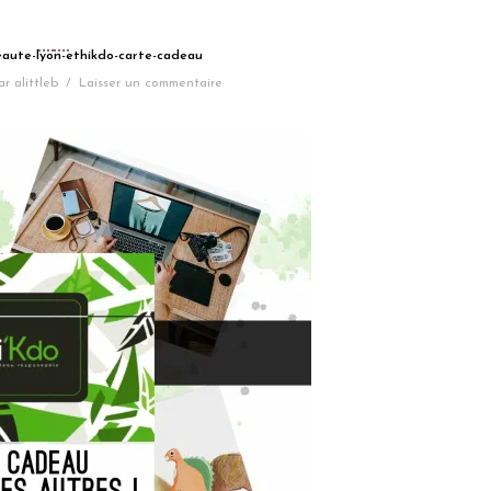
beaute-lyon-ethikdo-carte-cadeau
ar
alittleb
/
Laisser un commentaire