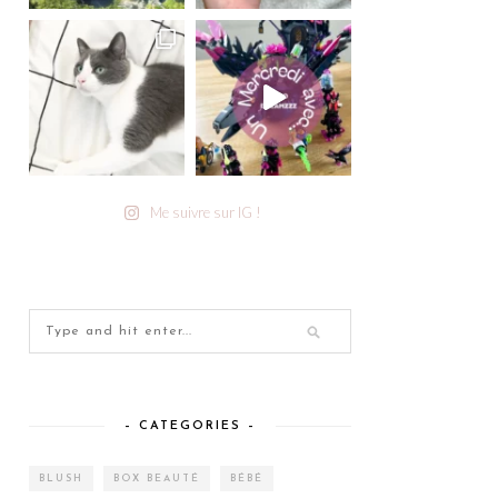
Me suivre sur IG !
– CATEGORIES –
BLUSH
BOX BEAUTÉ
BÉBÉ