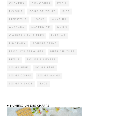
CHEVEUX
CONCOURS
EVEIL
FAVORIS
FOND DE TEINT
KIDS
LIFESTYLE
LOOKS
MAKE-UP
MASCARA
MATERNITÉ
NAILS
OMBRES À PAUPIÈRES
PARFUMS
PINCEAUX
POUDRE TEINT
PRODUITS TERMINÉS
PUÉRICULTURE
REVUE
ROUGE À LÈVRES
SOINS BÉBÉ
SOINS BÉBÉ
SOINS CORPS
SOINS MAINS
SOINS VISAGE
TAGS
NUMERO UN DES CHARTS