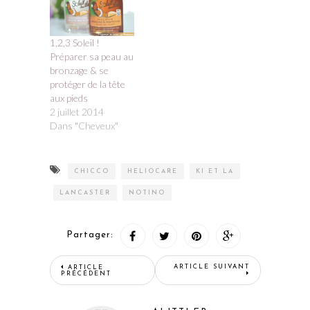
1,2,3 Soleil !
Préparer sa peau au
bronzage & se
protéger de la tête
aux pieds
2 juillet 2014
Dans "Cheveux"
CHICCO
HELIOCARE
KI ET LA
LANCASTER
NOTINO
Partager:
ARTICLE SUIVANT
ARTICLE
PRÉCÉDENT