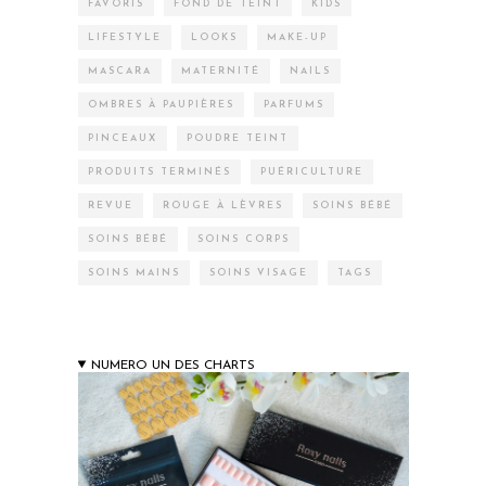
FAVORIS
FOND DE TEINT
KIDS
LIFESTYLE
LOOKS
MAKE-UP
MASCARA
MATERNITÉ
NAILS
OMBRES À PAUPIÈRES
PARFUMS
PINCEAUX
POUDRE TEINT
PRODUITS TERMINÉS
PUÉRICULTURE
REVUE
ROUGE À LÈVRES
SOINS BÉBÉ
SOINS BÉBÉ
SOINS CORPS
SOINS MAINS
SOINS VISAGE
TAGS
NUMERO UN DES CHARTS