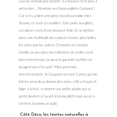
Qui ne connaît pas Sézane ? La maison n’est plus à
présenter… Ni même ses fameux gilets Gaspard !
Car si il y a bien une pièce incontournable chez
Sézane, ce sont ces mailles ! Des pulls aux gilets,
ces pièces sont d’une douceur folle. Et se décline
dans une multitude de couleurs toutes plus belles
les unes que les autres. D’années en années
j’étoffe un peu plus ma collection, et si elles sont
bien entretenues, je peux te garantir qu’elles ne
bougent pas d’un poil ! Mon prochain
investissement : le Gaspard version Camel, qui me
fait les yeux doux depuis des mois…Ultra chaud, et
léger à la fois, vraiment une petite pépite qui se
porte bouton à l’avant (comme gilet) mais aussi à
l’arrière (comme un pull).
Côté Déco, les teintes naturelles à