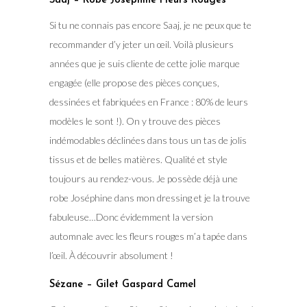
Saaj – Robe Joséphine Fleurs Rouges
Si tu ne connais pas encore Saaj, je ne peux que te
recommander d’y jeter un œil. Voilà plusieurs
années que je suis cliente de cette jolie marque
engagée (elle propose des pièces conçues,
dessinées et fabriquées en France : 80% de leurs
modèles le sont !). On y trouve des pièces
indémodables déclinées dans tous un tas de jolis
tissus et de belles matières. Qualité et style
toujours au rendez-vous. Je possède déjà une
robe Joséphine dans mon dressing et je la trouve
fabuleuse…Donc évidemment la version
automnale avec les fleurs rouges m’a tapée dans
l’œil. À découvrir absolument !
Sézane – Gilet Gaspard Camel