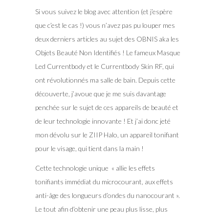
Si vous suivez le blog avec attention (et j’espère
que c’est le cas !) vous n’avez pas pu louper mes
deux derniers articles au sujet des OBNIS aka les
Objets Beauté Non Identifiés ! Le fameux Masque
Led Currentbody et le Currentbody Skin RF, qui
ont révolutionnés ma salle de bain. Depuis cette
découverte, j’avoue que je me suis davantage
penchée sur le sujet de ces appareils de beauté et
de leur technologie innovante ! Et j’ai donc jeté
mon dévolu sur le ZIIP Halo, un appareil tonifiant
pour le visage, qui tient dans la main !
Cette technologie unique « allie les effets
tonifiants immédiat du microcourant, aux effets
anti-âge des longueurs d’ondes du nanocourant ».
Le tout afin d’obtenir une peau plus lisse, plus