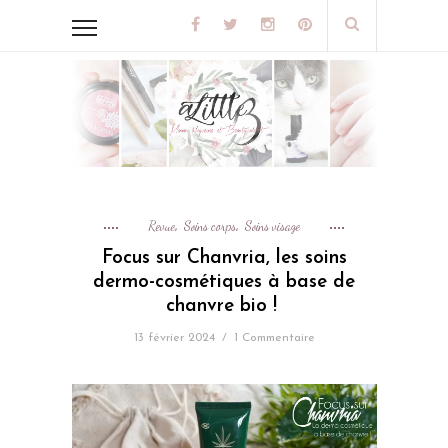
Revue
Soins corps
Soins visage
,
,
Focus sur Chanvria, les soins
dermo-cosmétiques à base de
chanvre bio !
13 février 2024
/
1 Commentaire