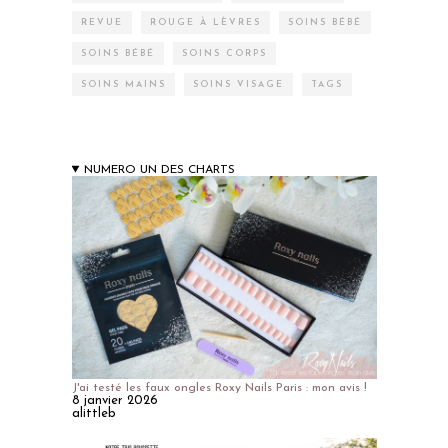
REVUE
ROUGE À LÈVRES
SOINS BÉBÉ
SOINS BÉBÉ
SOINS CORPS
SOINS MAINS
SOINS VISAGE
TAGS
NUMERO UN DES CHARTS
J'ai testé les faux ongles Roxy Nails Paris : mon avis !
8 janvier 2026
alittleb