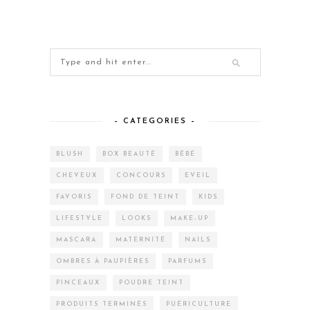
– CATEGORIES –
BLUSH
BOX BEAUTÉ
BÉBÉ
CHEVEUX
CONCOURS
EVEIL
FAVORIS
FOND DE TEINT
KIDS
LIFESTYLE
LOOKS
MAKE-UP
MASCARA
MATERNITÉ
NAILS
OMBRES À PAUPIÈRES
PARFUMS
PINCEAUX
POUDRE TEINT
PRODUITS TERMINÉS
PUÉRICULTURE